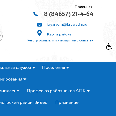
Приемная:
8 (84657) 21-4-64
kryaradm@kryaradm.ru
Карта района
+
Реестр официальных аккаунтов в соцсетях
альная служба
Поселения
анирования
омплаенс
Профсоюз работников АПК
ноярский район. Видео
Признание