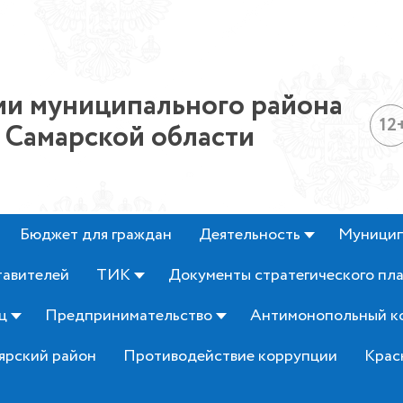
и муниципального района
12
 Самарской области
Бюджет для граждан
Деятельность
Муницип
тавителей
ТИК
Документы стратегического пл
ц
Предпринимательство
Антимонопольный к
ярский район
Противодействие коррупции
Крас