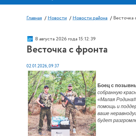
Главная
/
Новости
/
Новости района
/
Весточка 
8 августа 2026 года 15:12:39
Весточка с фронта
02.01.2026, 09:37
Боец с позывн
собранную крас
«Малая Родина#К
помощь и поддер
ваше неравнодуш
будет разгромле