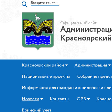
Официальный сайт
Администраци
Красноярский
Красноярский район
Администрация
Национальные проекты
Собрание предс
Информация для граждан и юридических ли
Новости
Контакты
ОРВ
Красно
Воинский учет