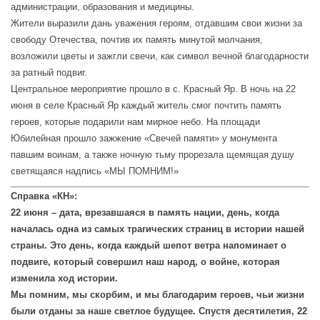
администрации, образования и медицины.
Жители выразили дань уважения героям, отдавшим свои жизни за
свободу Отечества, почтив их память минутой молчания,
возложили цветы и зажгли свечи, как символ вечной благодарности
за ратный подвиг.
Центральное мероприятие прошло в с. Красный Яр. В ночь на 22
июня в селе Красный Яр каждый житель смог почтить память
героев, которые подарили нам мирное небо. На площади
Юбилейная прошло зажжение «Свечей памяти» у монумента
павшим воинам, а также ночную тьму прорезала щемящая душу
светящаяся надпись «МЫ ПОМНИМ!»
Справка «КН»:
22 июня – дата, врезавшаяся в память нации, день, когда
началась одна из самых трагических страниц в истории нашей
страны. Это день, когда каждый шепот ветра напоминает о
подвиге, который совершил наш народ, о войне, которая
изменила ход истории.
Мы помним, мы скорбим, и мы благодарим героев, чьи жизни
были отданы за наше светлое будущее. Спустя десятилетия, 22