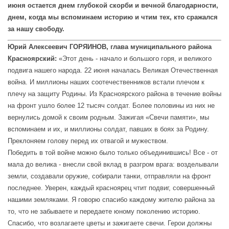
июня остается днем глубокой скорби и вечной благодарности,
днем, когда мы вспоминаем историю и чтим тех, кто сражался
за нашу свободу.
Юрий Алексеевич ГОРЯИНОВ,
глава муниципального района
Красноярский:
«Этот день - начало и большого горя, и великого
подвига нашего народа. 22 июня началась Великая Отечественная
война. И миллионы наших соотечественников встали плечом к
плечу на защиту Родины. Из Красноярского района в течение войны
на фронт ушло более 12 тысяч солдат. Более половины из них не
вернулись домой к своим родным. Зажигая «Свечи памяти», мы
вспоминаем и их, и миллионы солдат, павших в боях за Родину.
Преклоняем голову перед их отвагой и мужеством.
Победить в той войне можно было только объединившись! Все - от
мала до велика - внесли свой вклад в разгром врага: возделывали
земли, создавали оружие, собирали танки, отправляли на фронт
последнее. Уверен, каждый красноярец чтит подвиг, совершенный
нашими земляками. Я говорю спасибо каждому жителю района за
то, что не забываете и передаете юному поколению историю.
Спасибо, что возлагаете цветы и зажигаете свечи. Герои должны