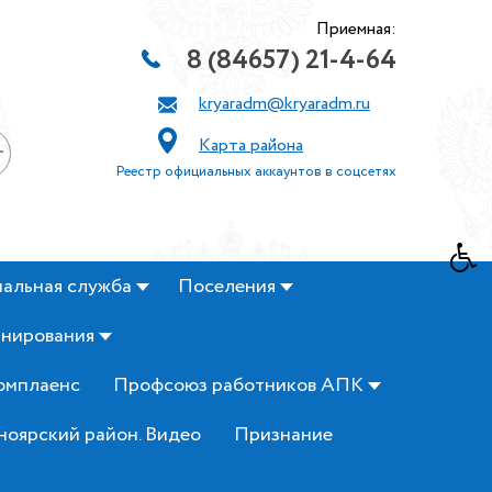
Приемная:
8 (84657) 21-4-64
kryaradm@kryaradm.ru
Карта района
+
Реестр официальных аккаунтов в соцсетях
альная служба
Поселения
анирования
омплаенс
Профсоюз работников АПК
ноярский район. Видео
Признание