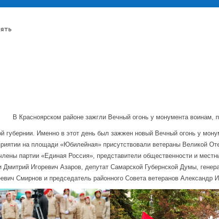
мять
В Красноярском районе зажгли Вечный огонь у монумента воинам, 
кой губернии. Именно в этот день был зажжен новый Вечный огонь у мо
оприятии на площади «Юбилейная» присутствовали ветераны Великой О
 члены партии «Единая Россия», представители общественности и местн
и Дмитрий Игоревич Азаров, депутат Самарской Губернской Думы, гене
вич Смирнов и председатель районного Совета ветеранов Александр И