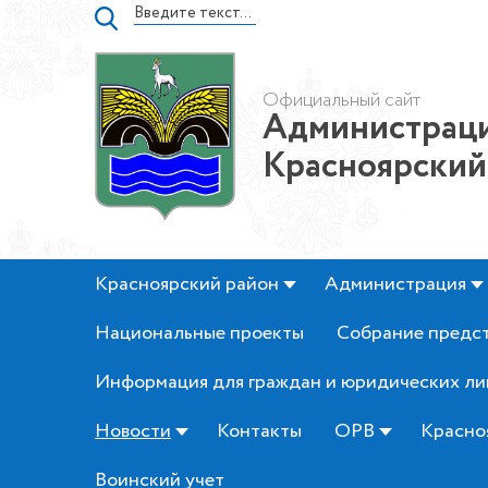
Официальный сайт
Администраци
Красноярский
Красноярский район
Администрация
Национальные проекты
Собрание предс
Информация для граждан и юридических ли
Новости
Контакты
ОРВ
Красно
Воинский учет