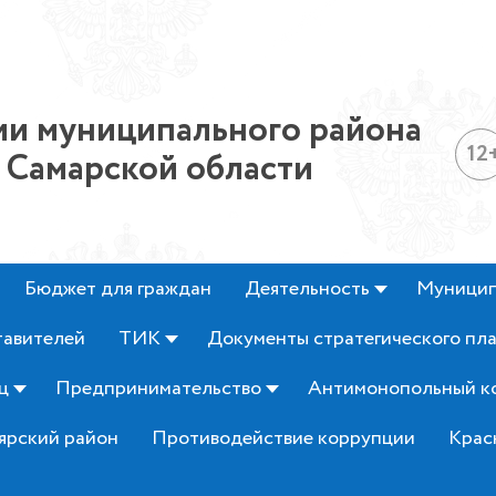
и муниципального района
12
 Самарской области
Бюджет для граждан
Деятельность
Муницип
тавителей
ТИК
Документы стратегического пл
ц
Предпринимательство
Антимонопольный к
ярский район
Противодействие коррупции
Крас