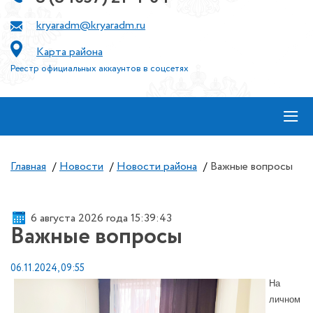
kryaradm@kryaradm.ru
Карта района
Реестр официальных аккаунтов в соцсетях
≡
Главная
/
Новости
/
Новости района
/
Важные вопросы
6 августа 2026 года 15:39:43
Важные вопросы
06.11.2024, 09:55
На
личном