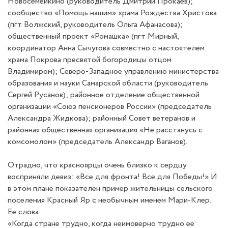
Новосемейкино (руководитель Дмитрий Прокаев);
сообщество «Помощь нашим» храма Рождества Христова
(пгт Волжский, руководитель Ольга Афанасова);
общественный проект «Ромашка» (пгт Мирный,
координатор Анна Сычугова совместно с настоятелем
храма Покрова пресвятой богородицы отцом
Владимиром); Северо-Западное управлению министерства
образования и науки Самарской области (руководитель
Сергей Русанов); районное отделение общественной
организации «Союз пенсионеров России» (председатель
Александра Жидкова); районный Совет ветеранов и
районная общественная организация «Не расстанусь с
комсомолом» (председатель Александр Ваганов).
Отрадно, что красноярцы очень близко к сердцу
восприняли девиз: «Все для фронта! Все для Победы!» И
в этом плане показателен пример жительницы сельского
поселения Красный Яр с необычным именем Мари-Клер.
Ее слова:
«Когда стране трудно, когда неимоверно трудно ее