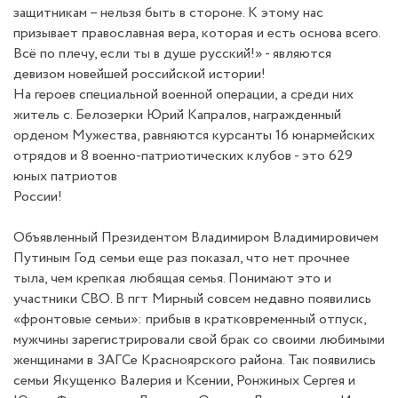
защитникам – нельзя быть в стороне. К этому нас
призывает православная вера, которая и есть основа всего.
Всё по плечу, если ты в душе русский!» - являются
девизом новейшей российской истории!
На героев специальной военной операции, а среди них
житель с. Белозерки Юрий Капралов, награжденный
орденом Мужества, равняются курсанты 16 юнармейских
отрядов и 8 военно-патриотических клубов - это 629
юных патриотов
России!
Объявленный Президентом Владимиром Владимировичем
Путиным Год семьи еще раз показал, что нет прочнее
тыла, чем крепкая любящая семья. Понимают это и
участники СВО. В пгт Мирный совсем недавно появились
«фронтовые семьи»: прибыв в кратковременный отпуск,
мужчины зарегистрировали свой брак со своими любимыми
женщинами в ЗАГСе Красноярского района. Так появились
семьи Якущенко Валерия и Ксении, Ронжиных Сергея и