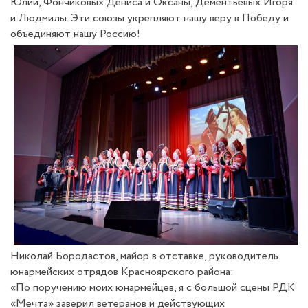
Юлии, Фончиковых Дениса и Оксаны, Дементьевых Игоря
и Людмилы. Эти союзы укрепляют нашу веру в Победу и
объединяют нашу Россию!
Николай Бородастов, майор в отставке, руководитель
юнармейских отрядов Красноярского района:
«По поручению моих юнармейцев, я с большой сцены РДК
«Мечта» заверил ветеранов и действующих