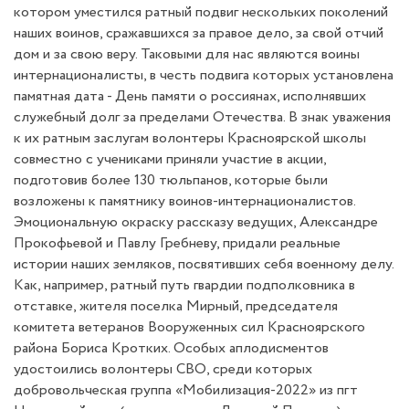
котором уместился ратный подвиг нескольких поколений
наших воинов, сражавшихся за правое дело, за свой отчий
дом и за свою веру. Таковыми для нас являются воины
интернационалисты, в честь подвига которых установлена
памятная дата - День памяти о россиянах, исполнявших
служебный долг за пределами Отечества. В знак уважения
к их ратным заслугам волонтеры Красноярской школы
совместно с учениками приняли участие в акции,
подготовив более 130 тюльпанов, которые были
возложены к памятнику воинов-интернационалистов.
Эмоциональную окраску рассказу ведущих, Александре
Прокофьевой и Павлу Гребневу, придали реальные
истории наших земляков, посвятивших себя военному делу.
Как, например, ратный путь гвардии подполковника в
отставке, жителя поселка Мирный, председателя
комитета ветеранов Вооруженных сил Красноярского
района Бориса Кротких. Особых аплодисментов
удостоились волонтеры СВО, среди которых
добровольческая группа «Мобилизация-2022» из пгт