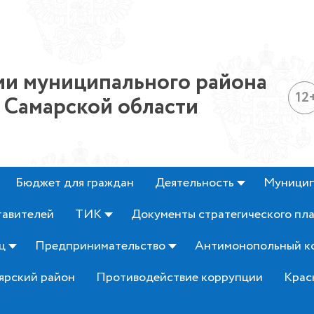
и муниципального района
12
 Самарской области
Бюджет для граждан
Деятельность
Муницип
тавителей
ТИК
Документы стратегического пл
ц
Предпринимательство
Антимонопольный к
ярский район
Противодействие коррупции
Крас