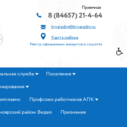
Приемная:
8 (84657) 21-4-64
kryaradm@kryaradm.ru
Карта района
+
Реестр официальных аккаунтов в соцсетях
альная служба
Поселения
анирования
омплаенс
Профсоюз работников АПК
ноярский район. Видео
Признание