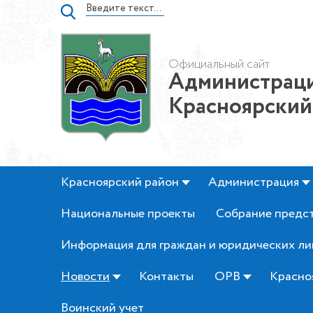
Официальный сайт
Администраци
Красноярский
Красноярский район
Администрация
Национальные проекты
Собрание предс
Информация для граждан и юридических ли
Новости
Контакты
ОРВ
Красно
Воинский учет