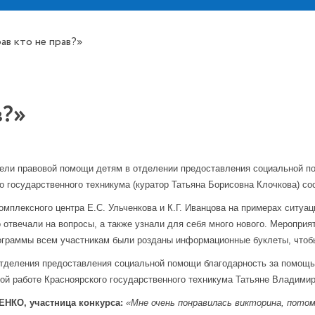
ав кто не прав?»
в?»
ели правовой помощи детям в отделении предоставления социальной п
о государственного техникума (куратор Татьяна Борисовна Клочкова) сос
омплексного центра Е.С. Ульченкова и К.Г. Иванцова на примерах ситуа
 отвечали на вопросы, а также узнали для себя много нового. Мероприя
граммы всем участникам были розданы информационные буклеты, чтоб
тделения предоставления социальной помощи благодарность за помощь 
ой работе Красноярского государственного техникума Татьяне Владими
НКО, участница конкурса:
«Мне очень понравилась викторина, пото