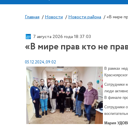
Главная
/
Новости
/
Новости района
/
«В мире пр
7 августа 2026 года 18:37:03
«В мире прав кто не пра
05.12.2024, 09:02
В рамках нед
Красноярског
Сотрудники к
люди активно
В финале про
Сотрудники о
воспитательн
Мария УДОВЕ