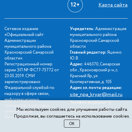
12+
Карта сайта
Сетевое издание
Учредитель:
Администрация
«Официальный сайт
муниципального района
Администрации
Красноярский Самарской
муниципального района
области
Красноярский Самарской
Главный редактор:
Яценко
области».
Ю.В.
Регистрационный номер
Адрес:
446370, Самарская
серии ЭЛ № ФС77-75772 от
обл., Красноярский р-н, с.
23.05.2019. СМИ
Красный Яр, ул.
зарегистрировано
Кооперативная, д. 105
Федеральной службой по
Адрес эл. почты редакции:
надзору в сфере связи,
site_npa_kryar@mail.ru
информационных
8
Телефон редакции:
технологий и массовых
Мы используем cookies для улучшения работы сайта.
(84657) 2-34-42
коммуникаций
Продолжая, вы соглашаетесь на использование cookies.
(Роскомнадзором).
ОК