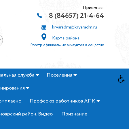
Приемная:
8 (84657) 21-4-64
kryaradm@kryaradm.ru
Карта района
+
Реестр официальных аккаунтов в соцсетях
альная служба
Поселения
анирования
омплаенс
Профсоюз работников АПК
ноярский район. Видео
Признание