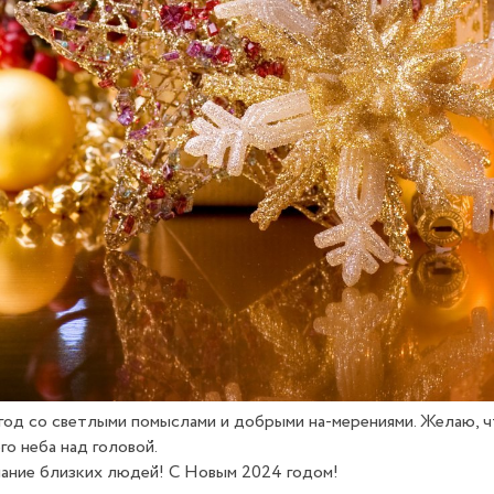
од со светлыми помыслами и добрыми на-мерениями. Желаю, чт
го неба над головой.
мание близких людей! С Новым 2024 годом!