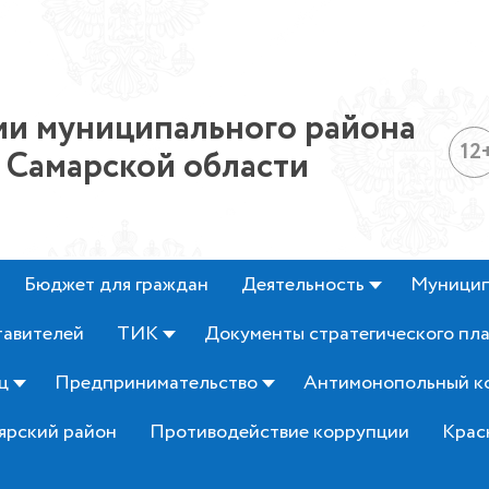
и муниципального района
12
 Самарской области
Бюджет для граждан
Деятельность
Муницип
тавителей
ТИК
Документы стратегического пл
ц
Предпринимательство
Антимонопольный к
ярский район
Противодействие коррупции
Крас