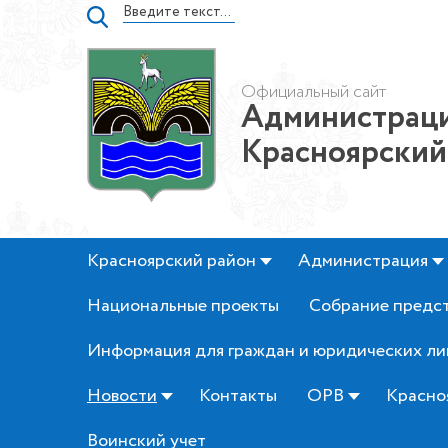
Официальный сайт
Администраци
Красноярский
Красноярский район
Администрация
Национальные проекты
Собрание предс
Информация для граждан и юридических ли
Новости
Контакты
ОРВ
Красно
Воинский учет