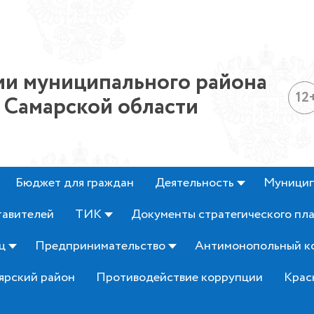
и муниципального района
12
 Самарской области
Бюджет для граждан
Деятельность
Муницип
тавителей
ТИК
Документы стратегического пл
ц
Предпринимательство
Антимонопольный к
ярский район
Противодействие коррупции
Крас