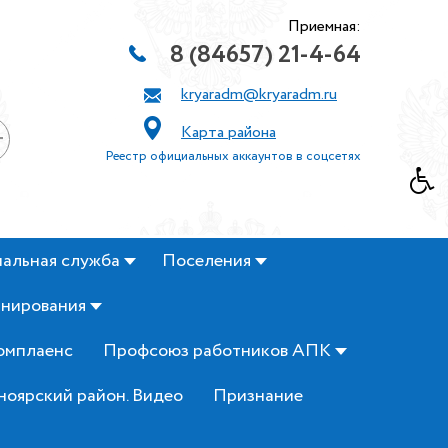
Приемная:
8 (84657) 21-4-64
kryaradm@kryaradm.ru
Карта района
+
Реестр официальных аккаунтов в соцсетях
альная служба
Поселения
анирования
омплаенс
Профсоюз работников АПК
ноярский район. Видео
Признание