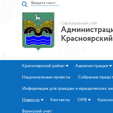
Официальный сайт
Администраци
Красноярский
Красноярский район
Администрация
Национальные проекты
Собрание предс
Информация для граждан и юридических ли
Новости
Контакты
ОРВ
Красно
Воинский учет