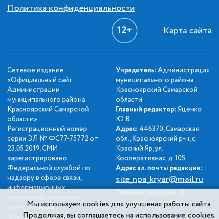
Политика конфиденциальности
12+
Карта сайта
Сетевое издание
Учредитель:
Администрация
«Официальный сайт
муниципального района
Администрации
Красноярский Самарской
муниципального района
области
Красноярский Самарской
Главный редактор:
Яценко
области».
Ю.В.
Регистрационный номер
Адрес:
446370, Самарская
серии ЭЛ № ФС77-75772 от
обл., Красноярский р-н, с.
23.05.2019. СМИ
Красный Яр, ул.
зарегистрировано
Кооперативная, д. 105
Федеральной службой по
Адрес эл. почты редакции:
надзору в сфере связи,
site_npa_kryar@mail.ru
информационных
8
Телефон редакции:
технологий и массовых
Мы используем cookies для улучшения работы сайта.
(84657) 2-34-42
коммуникаций
Продолжая, вы соглашаетесь на использование cookies.
(Роскомнадзором).