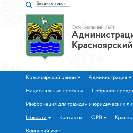
Официальный сайт
Администраци
Красноярский
Красноярский район
Администрация
Национальные проекты
Собрание предс
Информация для граждан и юридических ли
Новости
Контакты
ОРВ
Красно
Воинский учет