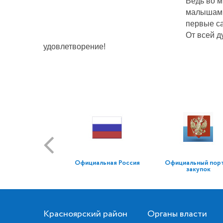
Ведь во м
малышам л
первые са
От всей д
удовлетворение!
Официальная Россия
Официальный пор
закупок
Красноярский район
Органы власти