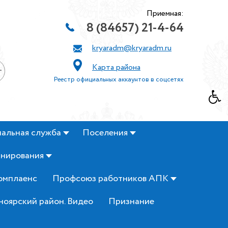
Приемная:
8 (84657) 21-4-64
kryaradm@kryaradm.ru
Карта района
+
Реестр официальных аккаунтов в соцсетях
альная служба
Поселения
анирования
омплаенс
Профсоюз работников АПК
ноярский район. Видео
Признание