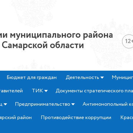
и муниципального района
12
 Самарской области
Бюджет для граждан
Деятельность
Муницип
тавителей
ТИК
Документы стратегического пл
ц
Предпринимательство
Антимонопольный к
ярский район
Противодействие коррупции
Крас