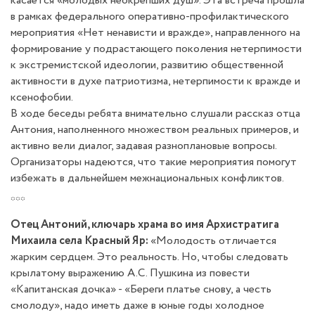
касается «молодых неокрепших душ». Эта встреча прошла
в рамках федерального оперативно-профилактического
мероприятия «Нет ненависти и вражде», направленного на
формирование у подрастающего поколения нетерпимости
к экстремистской идеологии, развитию общественной
активности в духе патриотизма, нетерпимости к вражде и
ксенофобии.
В ходе беседы ребята внимательно слушали рассказ отца
Антония, наполненного множеством реальных примеров, и
активно вели диалог, задавая разноплановые вопросы.
Организаторы надеются, что такие мероприятия помогут
избежать в дальнейшем межнациональных конфликтов.
***
Отец Антоний, ключарь храма во имя Архистратига
Михаила села Красный Яр:
«Молодость отличается
жарким сердцем. Это реальность. Но, чтобы следовать
крылатому выражению А.С. Пушкина из повести
«Капитанская дочка» - «Береги платье снову, а честь
смолоду», надо иметь даже в юные годы холодное