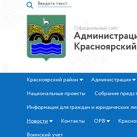
Официальный сайт
Администраци
Красноярский
Красноярский район
Администрация
Национальные проекты
Собрание предс
Информация для граждан и юридических ли
Новости
Контакты
ОРВ
Красно
Воинский учет