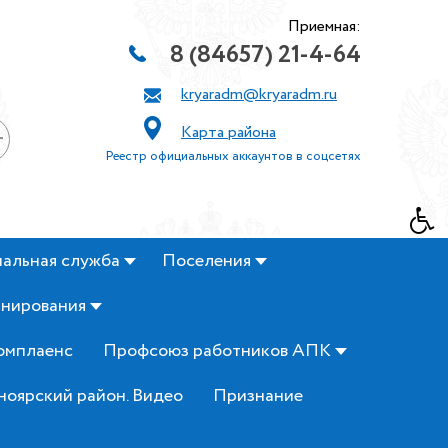
Приемная:
8 (84657) 21-4-64
kryaradm@kryaradm.ru
Карта района
+
Реестр официальных аккаунтов в соцсетях
альная служба
Поселения
анирования
омплаенс
Профсоюз работников АПК
ноярский район. Видео
Признание