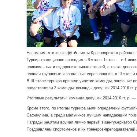
Напомним, что юные футболисты Красноярского района с 
Турнир традиционно проходил в 3 этапа: I этап — с 1 ию
пришкольных и оздоровительных лагерей, а также дворовые
прошли групповые и зональные соревнования; а III этап и
В III этапе турнира приняли участие команды, занявшие 
представляли 3 команды: команды девушек 2014-2016 гг. р. 
Итоговые результаты: команда девушек 2014-2016 гг. р. —
Кроме этого, по итогам турнира были определены футбол
Сафиулина, а среди мальчиков лучшим нападающим призн
Награды ребятам вручал лично первый вице-губернатор С
Поздравляем спортсменов и их тренеров-преподавателей 