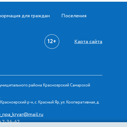
ормация для граждан
Поселения
12+
Карта сайта
ниципального района Красноярский Самарской
.
Красноярский р-н, с. Красный Яр, ул. Кооперативная, д.
e_npa_kryar@mail.ru
) 2-34-42