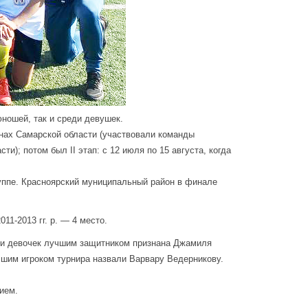
ношей, так и среди девушек.
онах Самарской области (участвовали команды
); потом был II этап: с 12 июля по 15 августа, когда
группе. Красноярский муниципальный район в финале
11-2013 гг. р. — 4 место.
еди девочек лучшим защитником признана Джамиля
шим игроком турнира назвали Варвару Ведерникову.
ием.