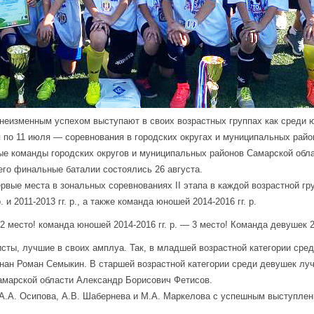
неизменным успехом выступают в своих возрастных группах как среди ю
ня по 11 июля — соревнования в городских округах и муниципальных рай
 команды городских округов и муниципальных районов Самарской области
 его финальные баталии состоялись 26 августа.
первые места в зональных соревнованиях II этапа в каждой возрастной 
и 2011-2013 гг. р., а также команда юношей 2014-2016 гг. р.
 2 место! команда юношей 2014-2016 гг. р. — 3 место!
Команда девушек 20
исты, лучшие в своих амплуа. Так, в младшей возрастной категории ср
ан Роман Семыкин. В старшей возрастной категории среди девушек луч
амарской области Александр Борисович Фетисов.
А.А. Осипова, А.В. Шабернева и М.А. Маркелова с успешным выступлен