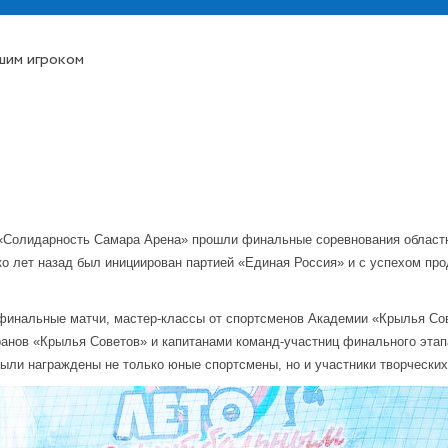
шим игроком
 «Солидарность Самара Арена» прошли финальные соревнования областн
о лет назад был инициирован партией «Единая Россия» и с успехом пр
финальные матчи, мастер-классы от спортсменов Академии «Крылья Сов
анов «Крылья Советов» и капитанами команд-участниц финального эта
были награждены не только юные спортсмены, но и участники творческих