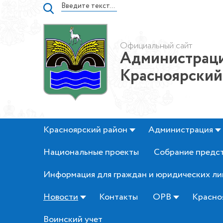
Официальный сайт
Администраци
Красноярский
Красноярский район
Администрация
Национальные проекты
Собрание предс
Информация для граждан и юридических ли
Новости
Контакты
ОРВ
Красно
Воинский учет