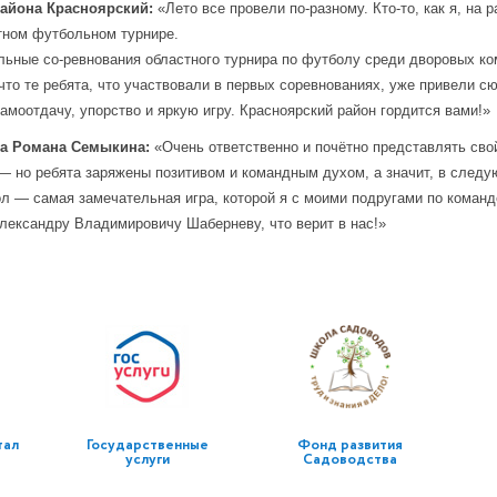
айона Красноярский:
«Лето все провели по-разному. Кто-то, как я, на р
тном футбольном турнире.
ьные со-ревнования областного турнира по футболу среди дворовых к
, что те ребята, что участвовали в первых соревнованиях, уже привели с
моотдачу, упорство и яркую игру. Красноярский район гордится вами!»
а Романа Семыкина:
«Очень ответственно и почётно представлять сво
а — но ребята заряжены позитивом и командным духом, а значит, в сле
л — самая замечательная игра, которой я с моими подругами по команд
Александру Владимировичу Шаберневу, что верит в нас!»
тал
Государственные
Фонд развития
услуги
Садоводства