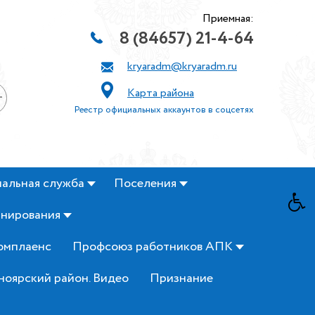
Приемная:
8 (84657) 21-4-64
kryaradm@kryaradm.ru
Карта района
+
Реестр официальных аккаунтов в соцсетях
альная служба
Поселения
анирования
омплаенс
Профсоюз работников АПК
ноярский район. Видео
Признание