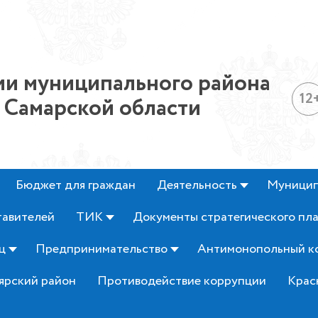
и муниципального района
12
 Самарской области
Бюджет для граждан
Деятельность
Муницип
тавителей
ТИК
Документы стратегического пл
ц
Предпринимательство
Антимонопольный к
ярский район
Противодействие коррупции
Крас