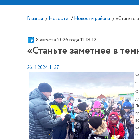
Главная
/
Новости
/
Новости района
/
«Станьте 
8 августа 2026 года 11:18:12
«Станьте заметнее в тем
26.11.2024, 11:37
С
э
С
д
П
п
в
С
с