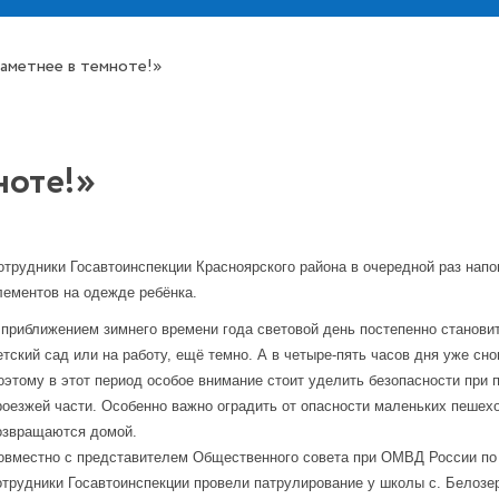
заметнее в темноте!»
ноте!»
отрудники Госавтоинспекции Красноярского района в очередной раз на
лементов на одежде ребёнка.
 приближением зимнего времени года световой день постепенно становит
етский сад или на работу, ещё темно. А в четыре-пять часов дня уже сно
оэтому в этот период особое внимание стоит уделить безопасности при 
роезжей части. Особенно важно оградить от опасности маленьких пешех
озвращаются домой.
овместно с представителем Общественного совета при ОМВД России по
отрудники Госавтоинспекции провели патрулирование у школы с. Белозе