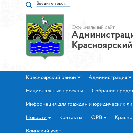
Официальный сайт
Администраци
Красноярский
Красноярский район
Администрация
Национальные проекты
Собрание предс
Информация для граждан и юридических ли
Новости
Контакты
ОРВ
Красно
Воинский учет