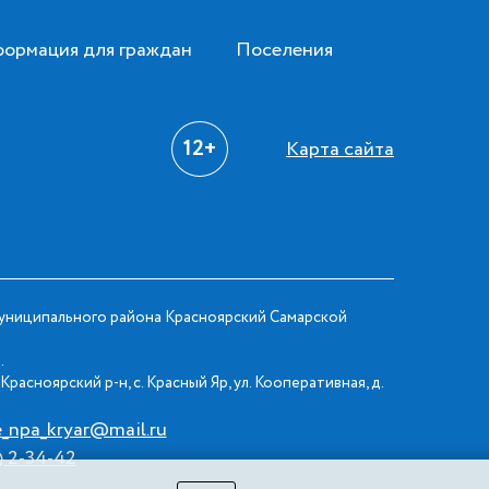
ормация для граждан
Поселения
12+
Карта сайта
ниципального района Красноярский Самарской
.
Красноярский р-н, с. Красный Яр, ул. Кооперативная, д.
e_npa_kryar@mail.ru
) 2-34-42