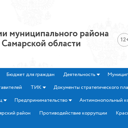
и муниципального района
12
 Самарской области
Бюджет для граждан
Деятельность
Муницип
тавителей
ТИК
Документы стратегического пл
ц
Предпринимательство
Антимонопольный к
ярский район
Противодействие коррупции
Крас