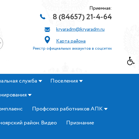
Приемная:
8 (84657) 21-4-64
kryaradm@kryaradm.ru
Карта района
+
Реестр официальных аккаунтов в соцсетях
альная служба
Поселения
анирования
омплаенс
Профсоюз работников АПК
ноярский район. Видео
Признание