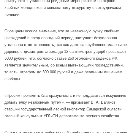
приступают к усиленным рейдовым мероприятиям по охране
хвойных молодняков и совместному дежурству с сотрудниками
полиции.
Обращаем особое внимание, что за незаконную рубку хвойных
насаждений в предновогодний период наступает безусловная
уголовная ответственность, так как даже за срубленное маленькое
деревце с диаметром ствола до 12 сантиметров ущерб превышает
5000 рублей, что, согласно статье 260 Уголовного кодекса РФ,
является значительным, со всеми вытекающими последствиями,
то есть штрафом до 500 000 рублей и даже реальным лишением
свободы.
«Просим проявлять благоразумность и не поддаваться искушению
добыть ёлку незаконным путём», — призывает В. А. Ваганов,
старший государственный лесной инспектор Самарской области,
главный консультант УГЛиПН департамента лесного хозяйства.
О фактах незаконных рубок просьба информировать региональную