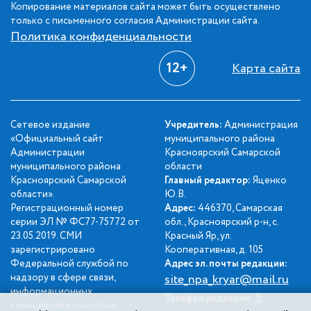
Копирование материалов сайта может быть осуществлено
только с письменного согласия Администрации сайта.
Политика конфиденциальности
12+
Карта сайта
Сетевое издание
Учредитель:
Администрация
«Официальный сайт
муниципального района
Администрации
Красноярский Самарской
муниципального района
области
Красноярский Самарской
Главный редактор:
Яценко
области».
Ю.В.
Регистрационный номер
Адрес:
446370, Самарская
серии ЭЛ № ФС77-75772 от
обл., Красноярский р-н, с.
23.05.2019. СМИ
Красный Яр, ул.
зарегистрировано
Кооперативная, д. 105
Федеральной службой по
Адрес эл. почты редакции:
надзору в сфере связи,
site_npa_kryar@mail.ru
информационных
8
Телефон редакции:
технологий и массовых