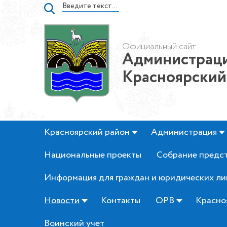
Официальный сайт
Администраци
Красноярский
Красноярский район
Администрация
Национальные проекты
Собрание предс
Информация для граждан и юридических ли
Новости
Контакты
ОРВ
Красно
Воинский учет