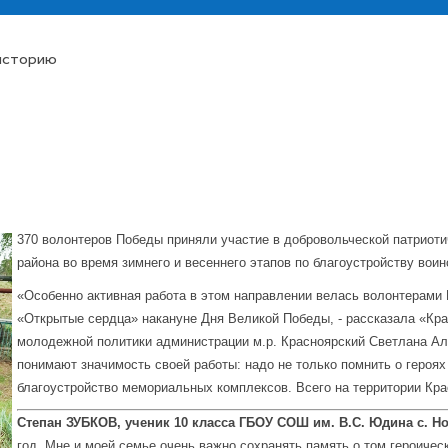
историю
370 волонтеров Победы приняли участие в добровольческой патриоти
района во время зимнего и весеннего этапов по благоустройству во
«Особенно активная работа в этом направлении велась волонтерами
«Открытые сердца» накануне Дня Великой Победы, - рассказала «Кр
молодежной политики администрации м.р. Красноярский Светлана Але
понимают значимость своей работы: надо не только помнить о героях 
благоустройство мемориальных комплексов. Всего на территории Кра
Степан ЗУБКОВ,
ученик 10 класса ГБОУ СОШ
им. В.С. Юдина с. 
год. Мне и моей семье очень важно сохранять память о том героичес