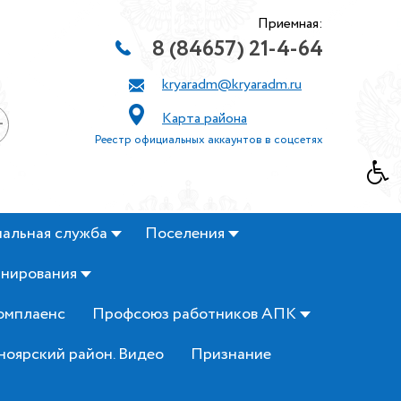
Приемная:
8 (84657) 21-4-64
kryaradm@kryaradm.ru
Карта района
+
Реестр официальных аккаунтов в соцсетях
альная служба
Поселения
анирования
омплаенс
Профсоюз работников АПК
ноярский район. Видео
Признание