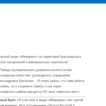
ческой акции «Мемориал» на территории Красноярского
инских захоронений и мемориальных комплексов
 Победы муниципального добровольческого штаба
асноярским новостям» руководитель управления
ксандровна Щитанова. – И очень важно, что сами ребята
войны, но и сохранять память о них через
сноярского района находятся 40 таких памятных мест».
Новый Буян:
«Я участвую в акции «Мемориал» уже третий
ком времени. Мои родственники - Плигин Василий и