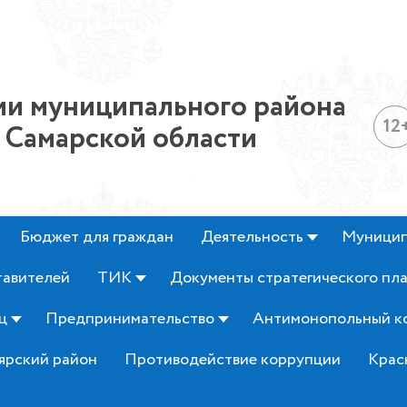
и муниципального района
12
 Самарской области
Бюджет для граждан
Деятельность
Муницип
тавителей
ТИК
Документы стратегического пл
ц
Предпринимательство
Антимонопольный к
ярский район
Противодействие коррупции
Крас