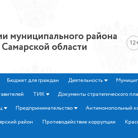
и муниципального района
12
 Самарской области
Бюджет для граждан
Деятельность
Муницип
тавителей
ТИК
Документы стратегического пл
ц
Предпринимательство
Антимонопольный к
ярский район
Противодействие коррупции
Крас