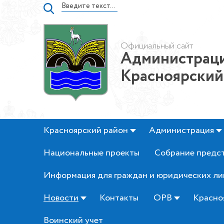
Официальный сайт
Администраци
Красноярский
Красноярский район
Администрация
Национальные проекты
Собрание предс
Информация для граждан и юридических ли
Новости
Контакты
ОРВ
Красно
Воинский учет