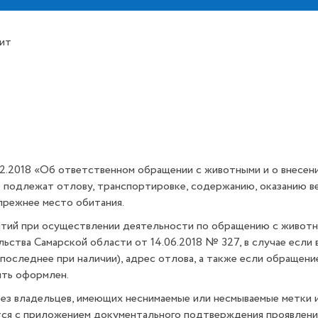
сит
2.2018 «Об ответственном обращении с животными и о внесен
подлежат отлову, транспортировке, содержанию, оказанию вет
прежнее место обитания.
ятий при осуществлении деятельности по обращению с животн
ства Самарской области от 14.06.2018 № 327, в случае если 
 (последнее при наличии), адрес отлова, а также если обраще
ыть оформлен.
ез владельцев, имеющих неснимаемые или несмываемые метки 
тся с приложением документального подтверждения проявлен