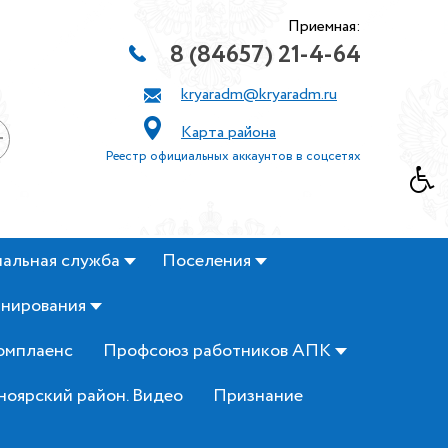
Приемная:
8 (84657) 21-4-64
kryaradm@kryaradm.ru
Карта района
+
Реестр официальных аккаунтов в соцсетях
альная служба
Поселения
анирования
омплаенс
Профсоюз работников АПК
ноярский район. Видео
Признание