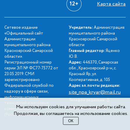
12+
Карта сайта
Сетевое издание
Учредитель:
Администрация
«Официальный сайт
муниципального района
Администрации
Красноярский Самарской
муниципального района
области
Красноярский Самарской
Главный редактор:
Яценко
области».
Ю.В.
Регистрационный номер
Адрес:
446370, Самарская
серии ЭЛ № ФС77-75772 от
обл., Красноярский р-н, с.
23.05.2019. СМИ
Красный Яр, ул.
зарегистрировано
Кооперативная, д. 105
Федеральной службой по
Адрес эл. почты редакции:
надзору в сфере связи,
site_npa_kryar@mail.ru
информационных
8
Телефон редакции:
технологий и массовых
Мы используем cookies для улучшения работы сайта.
(84657) 2-34-42
коммуникаций
Продолжая, вы соглашаетесь на использование cookies.
(Роскомнадзором).
ОК