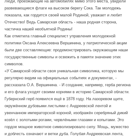
Люди, проезжающие на автомобилях мимо этого места, увидели
развевающиеся флаги на высоком берегу Сока. Так молодежь
показала, как гордится своей малой Родиной, уважает и любит
Отечество! Ведь Самарская область - наша родная сторона,
частичка нашей необъятной Родины!
Как отметила главный специалист управления молодежной
политики Оксана Алексеевна Вершинина, у патриотической акции
были две составляющие: продемонстрировать окружающим наши
государственные символы и освежить в памяти значение этих
символов.
«У Самарской области своя уникальная символика, которую мы
регулярно видим на официальных событиях и документах, -
рассказала О.А. Вершинина. - И создание, например, герба региона
и его флага уходят своими корнями в историю Самарской области.
Губернский герб появился ещё в 1878 году. На лазоревом щите,
окружённом дубовыми листьями с Андреевской лентой и
увенчанном императорской короной, изображён серебряный дикий
козёл с золотыми рогами, червлёными глазами и копытами. Это
гордое мощное животное символизировало силу. Мощь, мужество
и доблесть означают и ветки дуба. Голубая Андреевская лента,