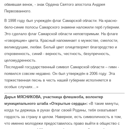
обвившая венок, - знак Ордена Святого апостола Андрея
Первозванного.
В 1998 году был учреждён флаг Самарской области. На красно-
бело-синие полосы Самарского знамени наложили герб губернии.
Это сделало флаг Самарской области неповторимым. На флаге
«говорящие» цвета. Красный напоминает о мужестве, смелости,
великодушии, любви. Белый цвет олицетворяет благородство и
откровенность, синий - верность, честность, безупречность,
целомудренность.
Последний государственный символ Самарской области – гимн -
появился совсем недавно. Он был утверждён в 2006 году. Эта
торжественная песнь в честь нашей губернии исполняется в
особых случаях…»
Дарья МЯСНИКОВА, участница флешмоба, волонтер
муниципального штаба «Открытые сердца»:
«В такие минуты,
когда ты держишь в руках флаг своей Родины, тебя охватывает
гордость за страну в целом. Наверное, есть символичность в том,
что именно молодежи предоставилось право выйти в общество с