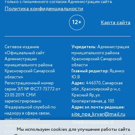
только с письменного согласия Администрации сайта.
Политика конфиденциальности
12+
Карта сайта
Сетевое издание
Учредитель:
Администрация
«Официальный сайт
муниципального района
Администрации
Красноярский Самарской
муниципального района
области
Красноярский Самарской
Главный редактор:
Яценко
области».
Ю.В.
Регистрационный номер
Адрес:
446370, Самарская
серии ЭЛ № ФС77-75772 от
обл., Красноярский р-н, с.
23.05.2019. СМИ
Красный Яр, ул.
зарегистрировано
Кооперативная, д. 105
Федеральной службой по
Адрес эл. почты редакции:
надзору в сфере связи,
site_npa_kryar@mail.ru
информационных
8
Телефон редакции:
технологий и массовых
Мы используем cookies для улучшения работы сайта.
(84657) 2-34-42
коммуникаций