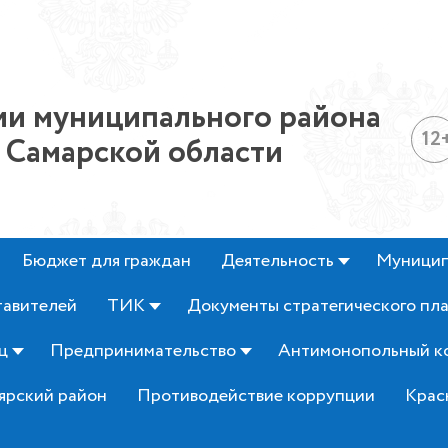
и муниципального района
12
 Самарской области
Бюджет для граждан
Деятельность
Муницип
тавителей
ТИК
Документы стратегического пл
ц
Предпринимательство
Антимонопольный к
ярский район
Противодействие коррупции
Крас