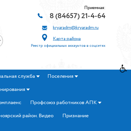
Приемная:
8 (84657) 21-4-64
kryaradm@kryaradm.ru
Карта района
+
Реестр официальных аккаунтов в соцсетях
альная служба
Поселения
анирования
омплаенс
Профсоюз работников АПК
ноярский район. Видео
Признание