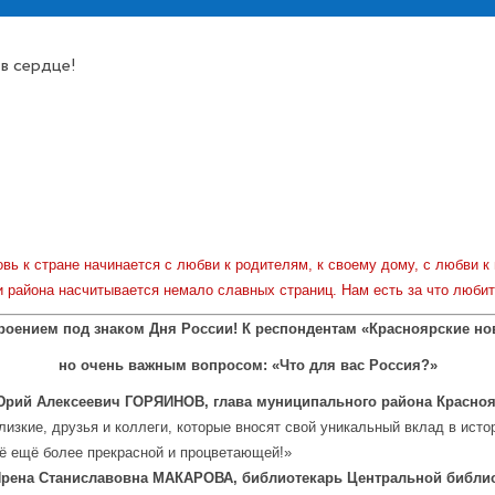
 в сердце!
овь к стране начинается с любви к родителям, к своему дому, с любви к
и района насчитывается немало славных страниц. Нам есть за что любить
роением под знаком Дня России! К респондентам «Красноярские но
но очень важным вопросом: «Что для вас Россия?»
Юрий Алексеевич ГОРЯИНОВ,
глава муниципального района Красноя
лизкие, друзья и коллеги, которые вносят свой уникальный вклад в ист
ё ещё более прекрасной и процветающей!»
рена Станиславовна МАКАРОВА, библиотекарь Центральной библио