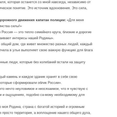
мля, которая останется со мной навсегда, независимо от
ическое понятие. Это источник вдохновения. Это сила,
дорожного движения капитан полиции:
«Для меня
инства силы!»
 Россия — это тепло семейного круга, близкие и дорогие
стаивают интересы нашей Родины».
й общий дом, где живет множество разных людей, каждый
я пчела в улье выполняет свою важную функцию для блага
енные люди, которые без колебаний встали на защиту
ждый камень и каждое здание хранят в себе свою
 которые сформировали облик России».
это нечто неуловимое и неосязаемое, что я чувствую с
нии и ощущениях, подобно са-мому необходимому для
о моя Родина, страна с богатой историей и огромным
е просто территория, а воплощение нашего общего духа,