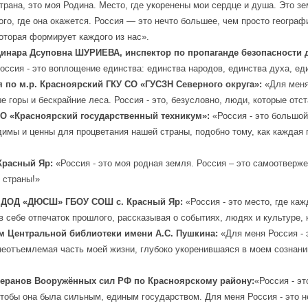
трана, это моя Родина. Место, где укоренены мои сердце и душа. Это зе
ого, где она окажется. Россия — это нечто большее, чем просто географ
оторая формирует каждого из нас».
инара Дсуповна ШУРИЕВА, инспектор по пропаганде безопасности 
оссия - это воплощение единства: единства народов, единства духа, ед
по м.р. Красноярский ГКУ СО «ГУСЗН Северного округа»:
«Для меня
е горы и бескрайние леса. Россия - это, безусловно, люди, которые от
О «Красноярский государственный техникум»:
«Россия - это большо
одимы и ценны для процветания нашей страны, подобно тому, как кажда
Красный Яр:
«Россия - это моя родная земля. Россия – это самоотверж
 страны!»
П ДОД «ДЮСШ» ГБОУ СОШ с. Красный Яр:
«Россия - это место, где ка
 себе отпечаток прошлого, рассказывая о событиях, людях и культуре,
 Центральной библиотеки имени А.С. Пушкина:
«Для меня Россия - 
о неотъемлемая часть моей жизни, глубоко укоренившаяся в моем созна
теранов Вооружённых сил РФ по Красноярскому району:
«Россия - эт
чтобы она была сильным, единым государством. Для меня Россия - это н