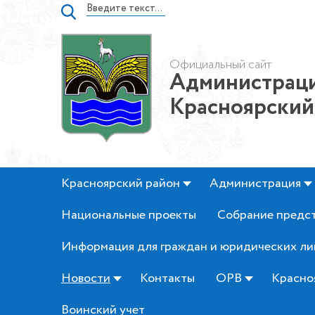
Официальный сайт
Администраци
Красноярский
Красноярский район
Администрация
Национальные проекты
Собрание предс
Информация для граждан и юридических ли
Новости
Контакты
ОРВ
Красно
Воинский учет