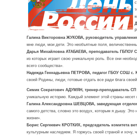
с
т
к
Д
Р
Галина Викторовна ЖУКОВА, руководитель управления 
мне люди, мои дети. Это необъятные поля, величественны
Дарья Михайловна АТАБАЕВА, преподаватель ГБПОУ С
из которых играет свою уникальную роль. Все они необх
всего сообщества».
Надежда Геннадьевна ПЕТРОВА, педагог ГБОУ СОШ с. 
своей Родины, люди, готовые отдать все ради блага своей
Симик Сократович АДУМЯН, тренер-преподаватель С
уникальную историю. Каждый элемент этой страны несет в
Галина Александровна ШЕВЦОВА, заведующая отделом
самого детства, словно это воздух, которым я дышу. Эт
жизни».
Борис Сергеевич КРОТКИХ, председатель комитета ве
культурным наследием. Я горжусь своей страной и хочу, 