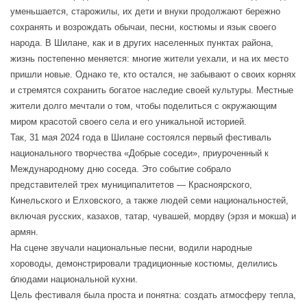
уменьшается, старожилы, их дети и внуки продолжают бережно
сохранять и возрождать обычаи, песни, костюмы и язык своего
народа. В Шилане, как и в других населенных пунктах района,
жизнь постепенно меняется: многие жители уехали, и на их место
пришли новые. Однако те, кто остался, не забывают о своих корнях
и стремятся сохранить богатое наследие своей культуры. Местные
жители долго мечтали о том, чтобы поделиться с окружающим
миром красотой своего села и его уникальной историей.
Так, 31 мая 2024 года в Шилане состоялся первый фестиваль
национального творчества «Добрые соседи», приуроченный к
Международному дню соседа. Это событие собрало
представителей трех муниципалитетов — Красноярского,
Кинельского и Елховского, а также людей семи национальностей,
включая русских, казахов, татар, чувашей, мордву (эрзя и мокша) и
армян.
На сцене звучали национальные песни, водили народные
хороводы, демонстрировали традиционные костюмы, делились
блюдами национальной кухни.
Цель фестиваля была проста и понятна: создать атмосферу тепла,