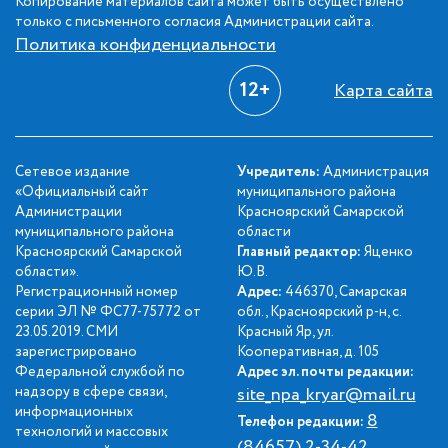
Копирование материалов сайта может быть осуществлено
только с письменного согласия Администрации сайта.
Политика конфиденциальности
12+
Карта сайта
Сетевое издание
Учредитель:
Администрация
«Официальный сайт
муниципального района
Администрации
Красноярский Самарской
муниципального района
области
Красноярский Самарской
Главный редактор:
Яценко
области».
Ю.В.
Регистрационный номер
Адрес:
446370, Самарская
серии ЭЛ № ФС77-75772 от
обл., Красноярский р-н, с.
23.05.2019. СМИ
Красный Яр, ул.
зарегистрировано
Кооперативная, д. 105
Федеральной службой по
Адрес эл. почты редакции:
надзору в сфере связи,
site_npa_kryar@mail.ru
информационных
8
Телефон редакции:
технологий и массовых
(84657) 2-34-42