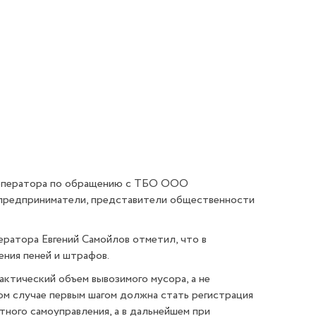
го оператора по обращению с ТБО ООО
, предприниматели, представители общественности
ератора
Евгений Самойлов отметил, что в
ения пеней и штрафов.
ктический объем вывозимого мусора, а не
том случае первым шагом должна стать регистрация
ного самоуправления, а в дальнейшем при