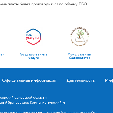
ение платы будет производиться по объему ТБО.
тал
Государственные
Фонд развития
услуги
Садоводства
Официальная информация
Деятельность
Инф
оярский Самарской области
асный Яр, переулок Коммунистический, 4
ено только с письменного согласия Администрации сайта.