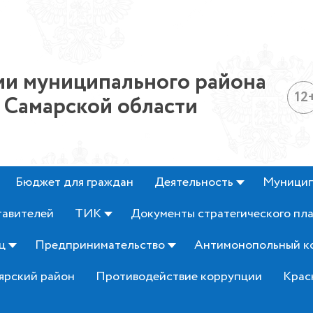
и муниципального района
12
 Самарской области
Бюджет для граждан
Деятельность
Муницип
тавителей
ТИК
Документы стратегического пл
ц
Предпринимательство
Антимонопольный к
ярский район
Противодействие коррупции
Крас