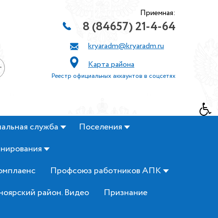
Приемная:
8 (84657) 21-4-64
kryaradm@kryaradm.ru
Карта района
+
Реестр официальных аккаунтов в соцсетях
альная служба
Поселения
анирования
омплаенс
Профсоюз работников АПК
ноярский район. Видео
Признание