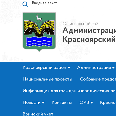
Официальный сайт
Администраци
Красноярский
Красноярский район
Администрация
Национальные проекты
Собрание предс
Информация для граждан и юридических ли
Новости
Контакты
ОРВ
Красно
Воинский учет