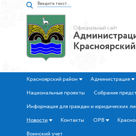
Официальный сайт
Администраци
Красноярский
Красноярский район
Администрация
Национальные проекты
Собрание предс
Информация для граждан и юридических ли
Новости
Контакты
ОРВ
Красно
Воинский учет