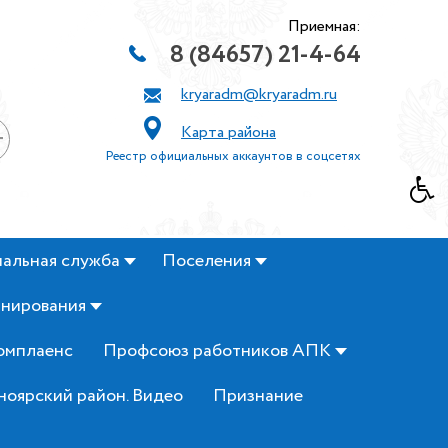
Приемная:
8 (84657) 21-4-64
kryaradm@kryaradm.ru
Карта района
+
Реестр официальных аккаунтов в соцсетях
альная служба
Поселения
анирования
омплаенс
Профсоюз работников АПК
ноярский район. Видео
Признание