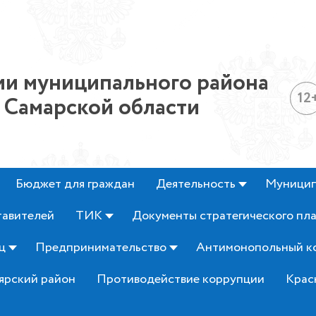
и муниципального района
12
 Самарской области
Бюджет для граждан
Деятельность
Муницип
тавителей
ТИК
Документы стратегического пл
ц
Предпринимательство
Антимонопольный к
ярский район
Противодействие коррупции
Крас