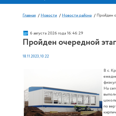
Главная
/
Новости
/
Новости района
/
Пройден о
6 августа 2026 года 16:46:29
Пройден очередной эта
18.11.2023, 10:22
В с. К
ежедне
физкул
На сег
выполн
цоколь
по вер
кирпич