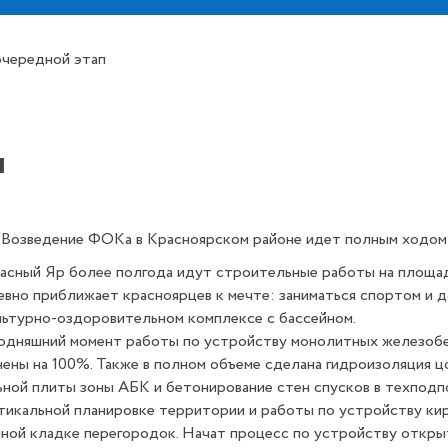
чередной этап
п
Возведение ФОКа в Красноярском районе идет полным ходом
расный Яр более полгода идут строительные работы на площа
вно приближает красноярцев к мечте: заниматься спортом и 
ьтурно-оздоровительном комплексе с бассейном.
одняшний момент работы по устройству монолитных железобе
ены на 100%. Также в полном объеме сделана гидроизоляция 
ной плиты зоны АБК и бетонирование стен спусков в техподп
тикальной планировке территории и работы по устройству кир
ной кладке перегородок. Начат процесс по устройству откры