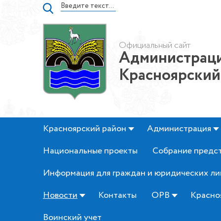
Официальный сайт
Администраци
Красноярский
Красноярский район
Администрация
Национальные проекты
Собрание предс
Информация для граждан и юридических ли
Новости
Контакты
ОРВ
Красно
Воинский учет