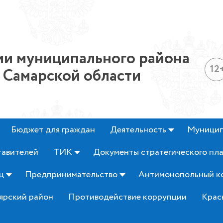
и муниципального района
12
 Самарской области
Бюджет для граждан
Деятельность
Муницип
тавителей
ТИК
Документы стратегического пл
ц
Предпринимательство
Антимонопольный к
ярский район
Противодействие коррупции
Крас