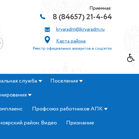
Приемная:
8 (84657) 21-4-64
kryaradm@kryaradm.ru
Карта района
+
Реестр официальных аккаунтов в соцсетях
альная служба
Поселения
анирования
омплаенс
Профсоюз работников АПК
ноярский район. Видео
Признание