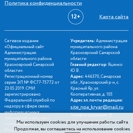
Политика конфиденциальности
12+
Карта сайта
Сетевое издание
Учредитель:
Администрация
«Официальный сайт
муниципального района
Администрации
Красноярский Самарской
муниципального района
области
Красноярский Самарской
Главный редактор:
Яценко
области».
Ю.В.
Регистрационный номер
Адрес:
446370, Самарская
серии ЭЛ № ФС77-75772 от
обл., Красноярский р-н, с.
23.05.2019. СМИ
Красный Яр, ул.
зарегистрировано
Кооперативная, д. 105
Федеральной службой по
Адрес эл. почты редакции:
надзору в сфере связи,
site_npa_kryar@mail.ru
информационных
8
Телефон редакции:
технологий и массовых
Мы используем cookies для улучшения работы сайта.
(84657) 2-34-42
коммуникаций
Продолжая, вы соглашаетесь на использование cookies.
(Роскомнадзором).