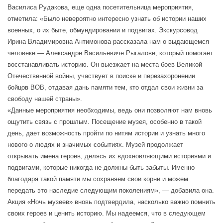
Василиса Рудакова, еще одна посетительница мероприятия,
отметила: «Было невероятно интересно узнать об истории наших
военных, о их быте, обмундировании и подвигах. Экскурсовод
Ирина Владимировна Антимонова рассказала нам о выдающемся
человеке — Александре Васильевиче Рыгалове, который помогает
восстанавливать историю. Он выезжает на места боев Великой
Отечественной войны, участвует в поиске и перезахоронении
бойцов ВОВ, отдавая дань памяти тем, кто отдал свои жизни за
свободу нашей страны».
«Данные мероприятия необходимы, ведь они позволяют нам вновь
ощутить связь с прошлым. Посещение музея, особенно в такой
день, дает возможность пройти по нитям истории и узнать много
нового о людях и значимых событиях. Музей продолжает
открывать имена героев, делясь их вдохновляющими историями и
подвигами, которые никогда не должны быть забыты. Именно
благодаря такой памяти мы сохраняем свои корни и можем
передать это наследие следующим поколениям», — добавила она.
Акция «Ночь музеев» вновь подтвердила, насколько важно помнить
своих героев и ценить историю. Мы надеемся, что в следующем