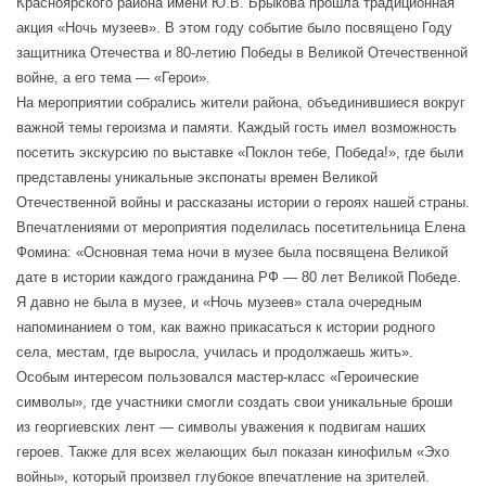
Красноярского района имени Ю.В. Брыкова прошла традиционная
акция «Ночь музеев». В этом году событие было посвящено Году
защитника Отечества и 80-летию Победы в Великой Отечественной
войне, а его тема — «Герои».
На мероприятии собрались жители района, объединившиеся вокруг
важной темы героизма и памяти. Каждый гость имел возможность
посетить экскурсию по выставке «Поклон тебе, Победа!», где были
представлены уникальные экспонаты времен Великой
Отечественной войны и рассказаны истории о героях нашей страны.
Впечатлениями от мероприятия поделилась посетительница Елена
Фомина: «Основная тема ночи в музее была посвящена Великой
дате в истории каждого гражданина РФ — 80 лет Великой Победе.
Я давно не была в музее, и «Ночь музеев» стала очередным
напоминанием о том, как важно прикасаться к истории родного
села, местам, где выросла, училась и продолжаешь жить».
Особым интересом пользовался мастер-класс «Героические
символы», где участники смогли создать свои уникальные броши
из георгиевских лент — символы уважения к подвигам наших
героев. Также для всех желающих был показан кинофильм «Эхо
войны», который произвел глубокое впечатление на зрителей.