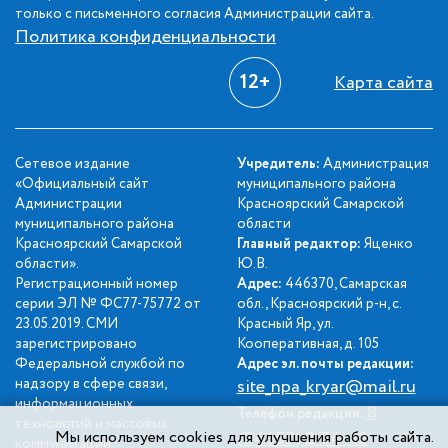
только с письменного согласия Администрации сайта.
Политика конфиденциальности
12+
Карта сайта
Сетевое издание
Учредитель:
Администрация
«Официальный сайт
муниципального района
Администрации
Красноярский Самарской
муниципального района
области
Красноярский Самарской
Главный редактор:
Яценко
области».
Ю.В.
Регистрационный номер
Адрес:
446370, Самарская
серии ЭЛ № ФС77-75772 от
обл., Красноярский р-н, с.
23.05.2019. СМИ
Красный Яр, ул.
зарегистрировано
Кооперативная, д. 105
Федеральной службой по
Адрес эл. почты редакции:
надзору в сфере связи,
site_npa_kryar@mail.ru
информационных
8
Телефон редакции:
технологий и массовых
Мы используем cookies для улучшения работы сайта.
(84657) 2-34-42
коммуникаций