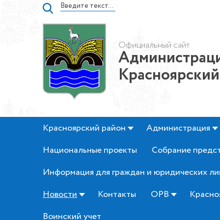
Официальный сайт
Администраци
Красноярский
Красноярский район
Администрация
Национальные проекты
Собрание предс
Информация для граждан и юридических ли
Новости
Контакты
ОРВ
Красно
Воинский учет