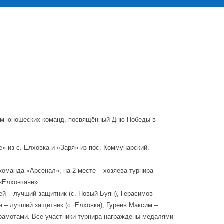
ием юношеских команд, посвящённый Дню Победы в
» из с. Елховка и «Заря» из пос. Коммунарский.
команда «Арсенал», на 2 месте – хозяева турнира –
«Елховчане».
ей – лучший защитник (с. Новый Буян), Герасимов
 – лучший защитник (с. Елховка), Гуреев Максим –
грамотами. Все участники турнира награждены медалями