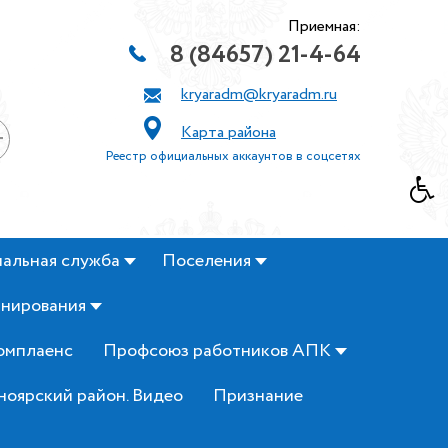
Приемная:
8 (84657) 21-4-64
kryaradm@kryaradm.ru
Карта района
+
Реестр официальных аккаунтов в соцсетях
альная служба
Поселения
анирования
омплаенс
Профсоюз работников АПК
ноярский район. Видео
Признание