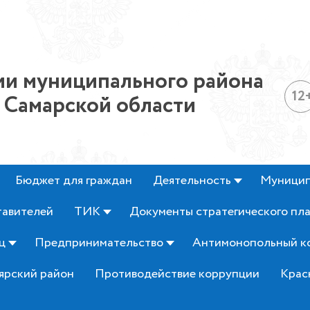
и муниципального района
12
 Самарской области
Бюджет для граждан
Деятельность
Муницип
тавителей
ТИК
Документы стратегического пл
ц
Предпринимательство
Антимонопольный к
ярский район
Противодействие коррупции
Крас