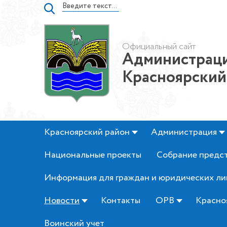
Официальный сайт
Администраци
Красноярский
Красноярский район
Администрация
Национальные проекты
Собрание предс
Информация для граждан и юридических ли
Новости
Контакты
ОРВ
Красно
Воинский учет