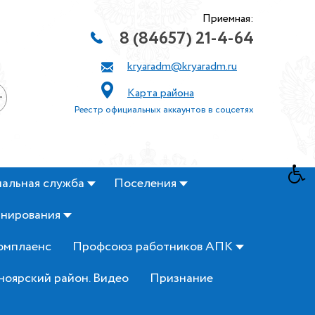
Приемная:
8 (84657) 21-4-64
kryaradm@kryaradm.ru
Карта района
+
Реестр официальных аккаунтов в соцсетях
альная служба
Поселения
анирования
омплаенс
Профсоюз работников АПК
ноярский район. Видео
Признание