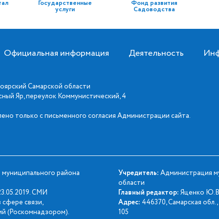
тал
Государственные
Фонд развития
услуги
Садоводства
Официальная информация
Деятельность
Инф
оярский Самарской области
асный Яр, переулок Коммунистический, 4
ено только с письменного согласия Администрации сайта.
 муниципального района
Учредитель:
Администрация му
области
3.05.2019. СМИ
Главный редактор:
Яценко Ю.В
 сфере связи,
Адрес:
446370, Самарская обл., 
й (Роскомнадзором).
105