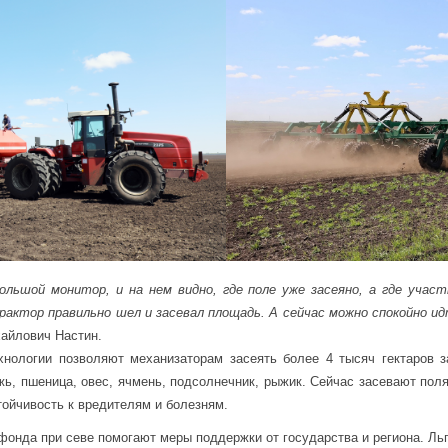
ольшой монитор, и на нем видно, где поле уже засеяно, а где уча
рактор правильно шел и засевал площадь. А сейчас можно спокойно ид
хайлович Настин.
хнологии позволяют механизаторам засеять более 4 тысяч гектаров 
жь, пшеница, овес, ячмень, подсолнечник, рыжик. Сейчас засевают пол
тойчивость к вредителям и болезням.
фонда при севе помогают меры поддержки от государства и региона. Льг