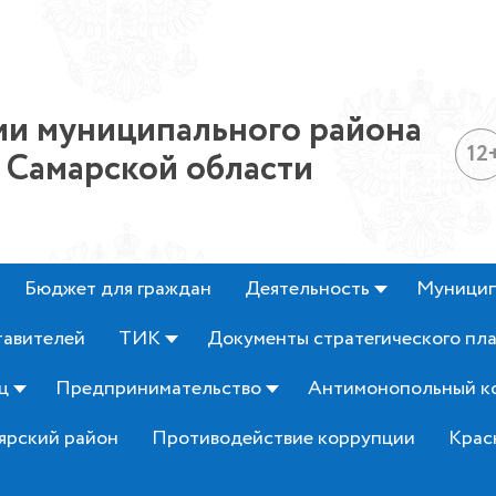
и муниципального района
12
 Самарской области
Бюджет для граждан
Деятельность
Муницип
тавителей
ТИК
Документы стратегического пл
ц
Предпринимательство
Антимонопольный к
ярский район
Противодействие коррупции
Крас