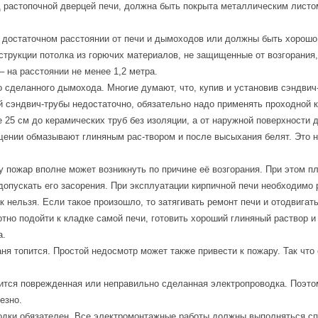
 растопочной дверцей печи, должна быть покрыта металлическим листом
 достаточном расстоянии от печи и дымоходов или должны быть хорошо 
струкции потолка из горючих материалов, не защищенные от возгорания
– на расстоянии не менее 1,2 метра.
о сделанного дымохода. Многие думают, что, купив и установив сэндвич
сэндвич-трубы недостаточно, обязательно надо применять проходной к
 25 см до керамических труб без изоляции, а от наружной поверхности 
ении обмазывают глиняным рас-твором и после высыхания белят. Это н
 пожар вполне может возникнуть по причине её возгорания. При этом п
допускать его засорения. При эксплуатации кирпичной печи необходимо 
 нельзя. Если такое произошло, то затягивать ремонт печи и отодвигать
тно подойти к кладке самой печи, готовить хороший глиняный раствор 
а.
ня топится. Простой недосмотр может также привести к пожару. Так что с
овится поврежденная или неправильно сделанная электропроводка. Поэто
езно.
одки обязателен. Все электромонтажные работы должны выполняться с