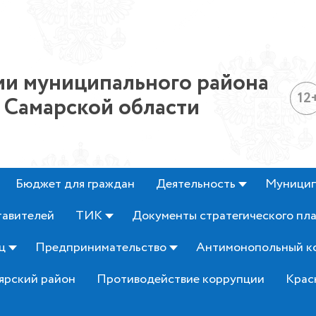
и муниципального района
12
 Самарской области
Бюджет для граждан
Деятельность
Муницип
тавителей
ТИК
Документы стратегического пл
ц
Предпринимательство
Антимонопольный к
ярский район
Противодействие коррупции
Крас