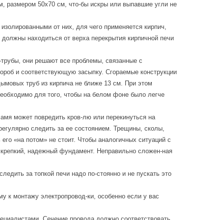
, размером 50х70 см, что-бы искры или выпавшие угли не
изолированными от них, для чего применяется кирпич,
, должны находиться от верха перекрытия кирпичной печи
-трубы, они решают все проблемы, связанные с
ороб и соответствующую засыпку. Сгораемые конструкции
дымовых труб из кирпича не ближе 13 см. При этом
еобходимо для того, чтобы на белом фоне было легче
ламя может повредить кров-лю или перекинуться на
регулярно следить за ее состоянием. Трещины, сколы,
 его «на потом» не стоит. Чтобы аналогичных ситуаций с
и крепкий, надежный фундамент. Неправильно сложен-ная
ледить за топкой печи надо по-стоянно и не пускать это
му к монтажу электропровод-ки, особенно если у вас
пециалистами. Сечение провода должно соответствовать