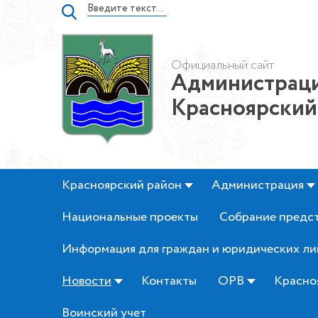
Официальный сайт
Администраци
Красноярский
Красноярский район
Администрация
Национальные проекты
Собрание предс
Информация для граждан и юридических ли
Новости
Контакты
ОРВ
Красно
Воинский учет