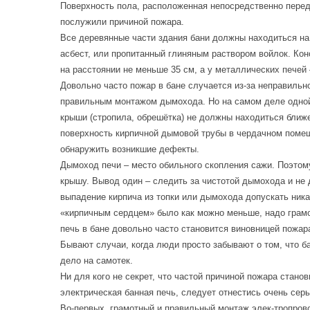
Поверхность пола, расположенная непосредственно перед
послужили причиной пожара.
Все деревянные части здания бани должны находиться на
асбест, или пропитанный глиняным раствором войлок. Кон
на расстоянии не меньше 35 см, а у металлических печей 
Довольно часто пожар в бане случается из-за неправильн
правильным монтажом дымохода. Но на самом деле одной 
крыши (стропила, обрешётка) не должны находиться ближе
поверхность кирпичной дымовой трубы в чердачном помещ
обнаружить возникшие дефекты.
Дымоход печи – место обильного скопления сажи. Поэтому
крышу. Вывод один – следить за чистотой дымохода и не 
выпадение кирпича из топки или дымохода допускать никак
«кирпичным сердцем» было как можно меньше, надо грамо
печь в бане довольно часто становится виновницей пожар
Бывают случаи, когда люди просто забывают о том, что ба
дело на самотек.
Ни для кого не секрет, что частой причиной пожара стан
электрическая банная печь, следует отнестись очень серь
Во-первых, грамотный и правильный монтаж элек-тропров