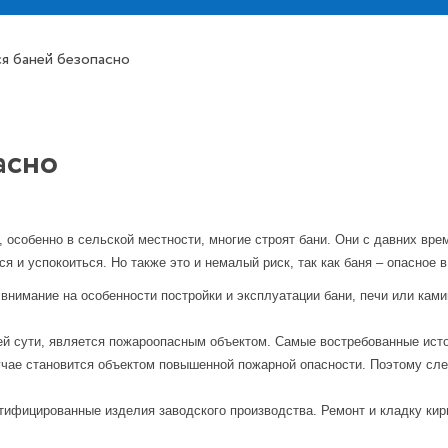
я баней безопасно
асно
 особенно в сельской местности, многие строят бани. Они с давних вре
я и успокоиться. Но также это и немалый риск, так как баня – опасное
внимание на особенности постройки и эксплуатации бани, печи или кам
й сути, является пожароопасным объектом. Самые востребованные источ
случае становится объектом повышенной пожарной опасности. Поэтому с
ртифицированные изделия заводского производства. Ремонт и кладку к