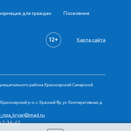
ормация для граждан
Поселения
12+
Карта сайта
ниципального района Красноярский Самарской
.
Красноярский р-н, с. Красный Яр, ул. Кооперативная, д.
e_npa_kryar@mail.ru
) 2-34-42