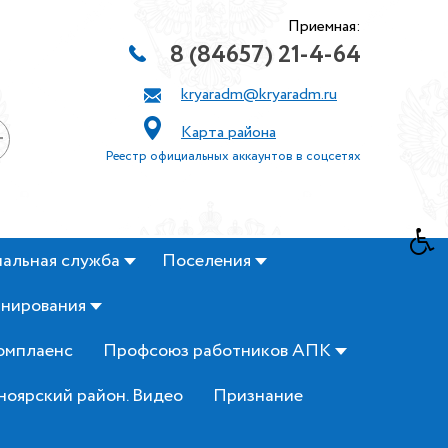
Приемная:
8 (84657) 21-4-64
kryaradm@kryaradm.ru
Карта района
+
Реестр официальных аккаунтов в соцсетях
альная служба
Поселения
анирования
омплаенс
Профсоюз работников АПК
ноярский район. Видео
Признание