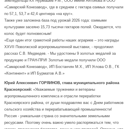
земледельцы КХ Нурмашев Р.М., ООО имени Антонова и ООО
«Самарский Конезавод», где в среднем с гектара озимых получали
по 57,1, 53,7 и 42,4 центнера «на круг».
Также уже заложена база под урожай 2026 года: озимыми
культурами засеяно 15,73 тысячи гектаров полей. Ожидается, что
колос будет полновесным!
«Еще один итог грамотной работы наших аграриев – это награды
XXVII Поволжской агропромышленной выставки, - продолжил
рассказ С.В. Медведев. - Мы удостоены 9 золотых медалей за
продукцию и ГРАН-ПРИ! Золотые медали получили ООО
«Самарский Конезавод», ИП Бостанчян М.Х., ИП Углова О.В., ГК
«Континент» и ИП Бурматов А.В.»
Юрий Алексеевич ГОРЯИНОВ,
глава муниципального района
Красноярский:
«Уважаемые труженики и ветераны
агропромышленного комплекса и отрасли переработки
Красноярского района, от души поздравляю вас с Днем работников
сельского хозяйства и перерабатывающей промышленности!
Россия - уникальная страна со значительными земельными
ресурсами. Поэтому очень важно умело распоряжаться тем, что