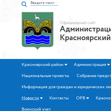
Официальный сайт
Администраци
Красноярский
Красноярский район
Администрация
Национальные проекты
Собрание предс
Информация для граждан и юридических ли
Новости
Контакты
ОРВ
Красно
Воинский учет