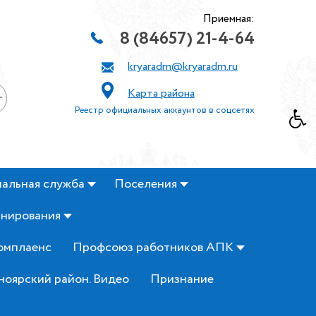
Приемная:
8 (84657) 21-4-64
kryaradm@kryaradm.ru
Карта района
+
Реестр официальных аккаунтов в соцсетях
альная служба
Поселения
анирования
омплаенс
Профсоюз работников АПК
ноярский район. Видео
Признание