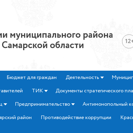
и муниципального района
12
 Самарской области
Бюджет для граждан
Деятельность
Муницип
тавителей
ТИК
Документы стратегического пл
ц
Предпринимательство
Антимонопольный к
ярский район
Противодействие коррупции
Крас