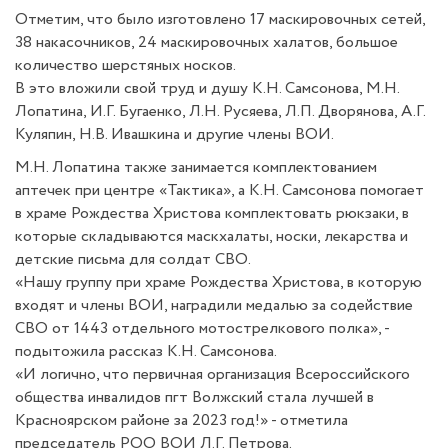
Отметим, что было изготовлено 17 маскировочных сетей,
38 накасочников, 24 маскировочных халатов, большое
количество шерстяных носков.
В это вложили свой труд и душу К.Н. Самсонова, М.Н.
Лопатина, И.Г. Бугаенко, Л.Н. Русяева, Л.П. Дворянова, А.Г.
Куляпин, Н.В. Ивашкина и другие члены ВОИ.
М.Н. Лопатина также занимается комплектованием
аптечек при центре «Тактика», а К.Н. Самсонова помогает
в храме Рождества Христова комплектовать рюкзаки, в
которые складываются маскхалаты, носки, лекарства и
детские письма для солдат СВО.
«Нашу группу при храме Рождества Христова, в которую
входят и члены ВОИ, наградили медалью за содействие
СВО от 1443 отдельного мотострелкового полка», -
подытожила рассказ К.Н. Самсонова.
«И логично, что первичная организация Всероссийского
общества инвалидов пгт Волжский стала лучшей в
Красноярском районе за 2023 год!» - отметила
председатель РОО ВОИ Л.Г. Петрова.