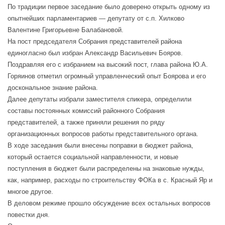
По традиции первое заседание было доверено открыть одному из
опытнейших парламентариев — депутату от с.п. Хилково
Валентине Григорьевне Балабановой.
На пост председателя Собрания представителей района
единогласно был избран Александр Васильевич Бояров.
Поздравляя его с избранием на высокий пост, глава района Ю.А.
Горяинов отметил огромный управленческий опыт Боярова и его
доскональное знание района.
Далее депутаты избрали заместителя спикера, определили
составы постоянных комиссий районного Собрания
представителей, а также приняли решения по ряду
организационных вопросов работы представительного органа.
В ходе заседания были внесены поправки в бюджет района,
который остается социальной направленности, и новые
поступления в бюджет были распределены на знаковые нужды,
как, например, расходы по строительству ФОКа в с. Красный Яр и
многое другое.
В деловом режиме прошло обсуждение всех остальных вопросов
повестки дня.