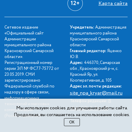
12+
Карта сайта
Сетевое издание
Учредитель:
Администрация
«Официальный сайт
муниципального района
Администрации
Красноярский Самарской
муниципального района
области
Красноярский Самарской
Главный редактор:
Яценко
области».
Ю.В.
Регистрационный номер
Адрес:
446370, Самарская
серии ЭЛ № ФС77-75772 от
обл., Красноярский р-н, с.
23.05.2019. СМИ
Красный Яр, ул.
зарегистрировано
Кооперативная, д. 105
Федеральной службой по
Адрес эл. почты редакции:
надзору в сфере связи,
site_npa_kryar@mail.ru
информационных
8
Телефон редакции:
технологий и массовых
Мы используем cookies для улучшения работы сайта.
(84657) 2-34-42
коммуникаций
Продолжая, вы соглашаетесь на использование cookies.
(Роскомнадзором).
ОК