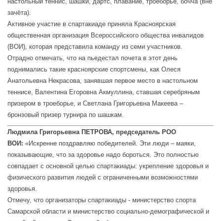
настольный теннис, шашки, дартс, плавание, троеборье, бочча (вне
зачёта).
Активное участие в спартакиаде приняла Красноярская
общественная организация Всероссийского общества инвалидов
(ВОИ), которая представила команду из семи участников.
Отрадно отмечать, что на пьедестал почета в этот день
поднимались такие красноярские спортсмены, как Олеся
Анатольевна Некрасова, занявшая первое место в настольном
теннисе, Валентина Егоровна Акмуллина, ставшая серебряным
призером в троеборье, и Светлана Григорьевна Макеева –
бронзовый призер турнира по шашкам.
Людмила Григорьевна ПЕТРОВА, председатель РОО
ВОИ:
«Искренне поздравляю победителей. Эти люди – маяки,
показывающие, что за здоровье надо бороться. Это полностью
совпадает с основной целью спартакиады: укрепление здоровья и
физического развития людей с ограниченными возможностями
здоровья.
Отмечу, что организаторы спартакиады - министерство спорта
Самарской области и министерство социально-демографической и