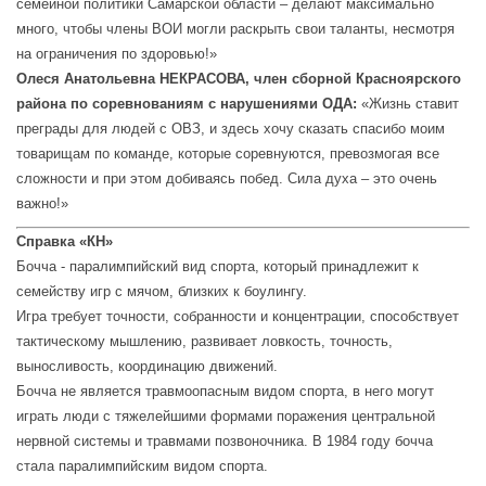
семейной политики Самарской области – делают максимально
много, чтобы члены ВОИ могли раскрыть свои таланты, несмотря
на ограничения по здоровью!»
Олеся Анатольевна НЕКРАСОВА,
член сборной Красноярского
района по соревнованиям с нарушениями ОДА:
«Жизнь ставит
преграды для людей с ОВЗ, и здесь хочу сказать спасибо моим
товарищам по команде, которые соревнуются, превозмогая все
сложности и при этом добиваясь побед. Сила духа – это очень
важно!»
Справка «КН»
Бочча - паралимпийский вид спорта, который принадлежит к
семейству игр с мячом, близких к боулингу.
Игра требует точности, собранности и концентрации, способствует
тактическому мышлению, развивает ловкость, точность,
выносливость, координацию движений.
Бочча не является травмоопасным видом спорта, в него могут
играть люди с тяжелейшими формами поражения центральной
нервной системы и травмами позвоночника. В 1984 году бочча
стала паралимпийским видом спорта.