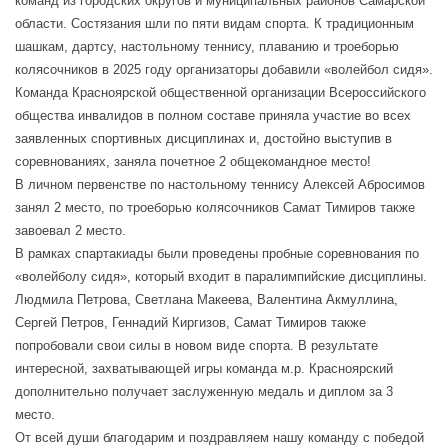
команд из городских округов и муниципальных районов Самарской
области. Состязания шли по пяти видам спорта. К традиционным
шашкам, дартсу, настольному теннису, плаванию и троеборью
колясочников в 2025 году организаторы добавили «волейбол сидя».
Команда Красноярской общественной организации Всероссийского
общества инвалидов в полном составе приняла участие во всех
заявленных спортивных дисциплинах и, достойно выступив в
соревнованиях, заняла почетное 2 общекомандное место!
В личном первенстве по настольному теннису Алексей Абросимов
занял 2 место, по троеборью колясочников Самат Тимиров также
завоевал 2 место.
В рамках спартакиады были проведены пробные соревнования по
«волейболу сидя», который входит в паралимпийские дисциплины.
Людмила Петрова, Светлана Макеева, Валентина Акмуллина,
Сергей Петров, Геннадий Киргизов, Самат Тимиров также
попробовали свои силы в новом виде спорта. В результате
интересной, захватывающей игры команда м.р. Красноярский
дополнительно получает заслуженную медаль и диплом за 3
место.
От всей души благодарим и поздравляем нашу команду с победой