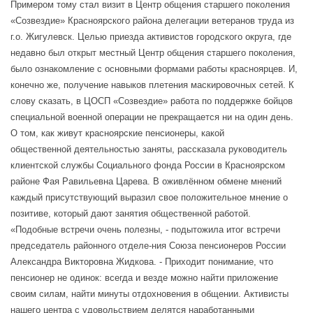
Примером тому стал визит в Центр общения старшего поколения
«Созвездие» Красноярского района делегации ветеранов труда из
г.о. Жигулевск. Целью приезда активистов городского округа, где
недавно был открыт местный Центр общения старшего поколения,
было ознакомление с основными формами работы красноярцев. И,
конечно же, получение навыков плетения маскировочных сетей. К
слову сказать, в ЦОСП «Созвездие» работа по поддержке бойцов
специальной военной операции не прекращается ни на один день.
О том, как живут красноярские пенсионеры, какой
общественной деятельностью заняты, рассказала руководитель
клиентской службы Социального фонда России в Красноярском
районе Фая Равильевна Царева. В оживлённом обмене мнений
каждый присутствующий выразил свое положительное мнение о
позитиве, который дают занятия общественной работой.
«Подобные встречи очень полезны, - подытожила итог встречи
председатель районного отделе-ния Союза пенсионеров России
Александра Викторовна Жидкова. - Приходит понимание, что
пенсионер не одинок: всегда и везде можно найти приложение
своим силам, найти минуты отдохновения в общении. Активисты
нашего центра с удовольствием делятся наработанными