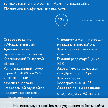
только с письменного согласия Администрации сайта.
Политика конфиденциальности
12+
Карта сайта
Сетевое издание
Учредитель:
Администрация
«Официальный сайт
муниципального района
Администрации
Красноярский Самарской
муниципального района
области
Красноярский Самарской
Главный редактор:
Яценко
области».
Ю.В.
Регистрационный номер
Адрес:
446370, Самарская
серии ЭЛ № ФС77-75772 от
обл., Красноярский р-н, с.
23.05.2019. СМИ
Красный Яр, ул.
зарегистрировано
Кооперативная, д. 105
Федеральной службой по
Адрес эл. почты редакции:
надзору в сфере связи,
site_npa_kryar@mail.ru
информационных
8
Телефон редакции:
технологий и массовых
Мы используем cookies для улучшения работы сайта.
(84657) 2-34-42
коммуникаций