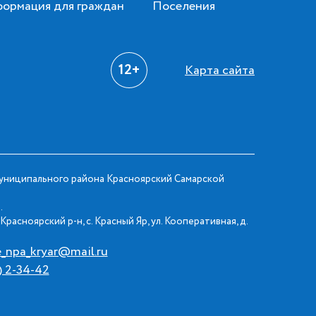
ормация для граждан
Поселения
12+
Карта сайта
ниципального района Красноярский Самарской
.
Красноярский р-н, с. Красный Яр, ул. Кооперативная, д.
e_npa_kryar@mail.ru
) 2-34-42