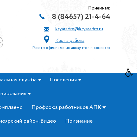
Приемная:
8 (84657) 21-4-64
kryaradm@kryaradm.ru
Карта района
+
Реестр официальных аккаунтов в соцсетях
альная служба
Поселения
анирования
омплаенс
Профсоюз работников АПК
ноярский район. Видео
Признание