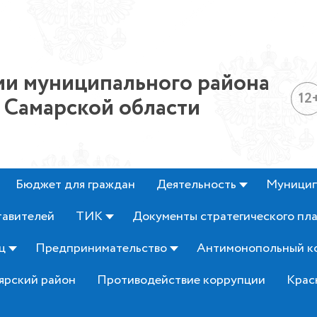
и муниципального района
12
 Самарской области
Бюджет для граждан
Деятельность
Муницип
тавителей
ТИК
Документы стратегического пл
ц
Предпринимательство
Антимонопольный к
ярский район
Противодействие коррупции
Крас