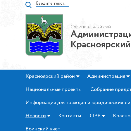
Официальный сайт
Администраци
Красноярский
Красноярский район
Администрация
Национальные проекты
Собрание предс
Информация для граждан и юридических ли
Новости
Контакты
ОРВ
Красно
Воинский учет