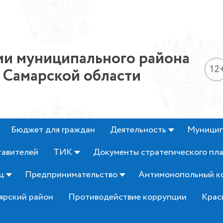
и муниципального района
12
 Самарской области
Бюджет для граждан
Деятельность
Муницип
тавителей
ТИК
Документы стратегического пл
ц
Предпринимательство
Антимонопольный к
ярский район
Противодействие коррупции
Крас