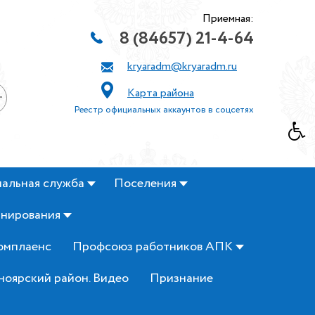
Приемная:
8 (84657) 21-4-64
kryaradm@kryaradm.ru
Карта района
+
Реестр официальных аккаунтов в соцсетях
альная служба
Поселения
анирования
омплаенс
Профсоюз работников АПК
ноярский район. Видео
Признание