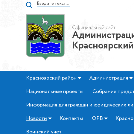
Официальный сайт
Администраци
Красноярский
Красноярский район
Администрация
Национальные проекты
Собрание предс
Информация для граждан и юридических ли
Новости
Контакты
ОРВ
Красно
Воинский учет