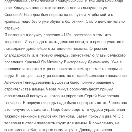
подтопление части поселка Кондурчинский. В три часа ночи вода
реки Кондурча полностью затопила лес и хлынула по ул.
Сосновой. Наш дом был первым на ее пути и, чтобы сойти с
крыльца, надо было уже обувать болотники. Стало действительно
страшно!
Я позвонил в службу спасения «112», рассказав о том, что
твориться. И тут надо отдать должное всем, кто принял участие в
ликвидации дальнейшего затопления поселка. Огромная
благодарность и, в первую очередь, заместителю главы сельского
поселения Красный Яр Михаилу Викторовичу Демченкову. Уже в
половине четвертого утра он приехал и осмотрел место прорыва
воды. В четыре часа утра совместно с главой сельского поселения
Алексеем Геннадьевичем Бушовым было принято решение о
строительстве дамбы. Через минут сорок-пятьдесят прибыл
фронтальный погрузчик, которым управлял Сергей Николаевич
Гончаров. В первую очередь надо было перекрыть поток. Через час
это получилось сделать. Надо было видеть те чудеса управления
тяжелой техникой в условиях темноты. Затем прибыли два МТЗ с
телегами и стали подвозить грунт для дамбы. К сожалению, не
знаю имена ребят, которые возили грунт. Двенадцать часов