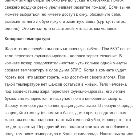
балкон или приоткрытое окно (не допускайте сквозняка: приток
свежего воздуха резко увеличивает развитие пожара). Если вы не
можете выбраться, но имеете доступ к окну, обозначьте себя,
вывесив из него любую яркую и заметную вещь (куртку, платок,
одеяло). Это сигнал для спасателей, что за окном человек.
Коварная температура
Жар от огня способен вызвать мгновенную гибель. При 65°С ваше
тело перестает функционировать, человек теряет сознание. В
комнате пожар продолжительностью чуть больше одной минуты
создаёт температуру в слое дыма 370°С. Когда в комнате будет
гореть всё, что может гореть, жар достигнет своего апогея. При
такой температуре нет шансов остаться в живых. Тело человека
под воздействием жара перестаёт функционировать, его лёгкие
буквально испаряются, и наступает почти мгновенная смерть.
Вверху температура и концентрация дыма выше. В первую очередь
защищайте голову (вспомните баню, даже при гораздо меньшем
жаре там всегда надевают плотный головной убор, и поверьте, это
не для красоты). Передвигайтесь ползком или как можно ближе к
полу, там ниже температура и больше кислорода. Ищите выход или