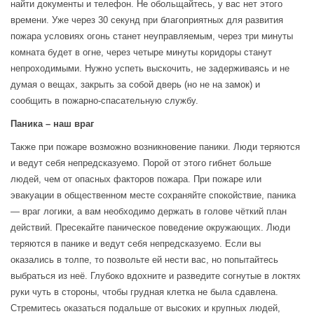
найти документы и телефон. Не обольщайтесь, у вас нет этого
времени. Уже через 30 секунд при благоприятных для развития
пожара условиях огонь станет неуправляемым, через три минуты
комната будет в огне, через четыре минуты коридоры станут
непроходимыми. Нужно успеть выскочить, не задерживаясь и не
думая о вещах, закрыть за собой дверь (но не на замок) и
сообщить в пожарно-спасательную службу.
Паника – наш враг
Также при пожаре возможно возникновение паники. Люди теряются
и ведут себя непредсказуемо. Порой от этого гибнет больше
людей, чем от опасных факторов пожара. При пожаре или
эвакуации в общественном месте сохраняйте спокойствие, паника
— враг логики, а вам необходимо держать в голове чёткий план
действий. Пресекайте паническое поведение окружающих. Люди
теряются в панике и ведут себя непредсказуемо. Если вы
оказались в толпе, то позвольте ей нести вас, но попытайтесь
выбраться из неё. Глубоко вдохните и разведите согнутые в локтях
руки чуть в стороны, чтобы грудная клетка не была сдавлена.
Стремитесь оказаться подальше от высоких и крупных людей,