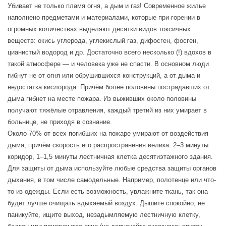
Убивает не только пламя огня, а дым и газ! Современное жилье
наполнено предметами и материалами, которые при горении в
огромных количествах выделяют десятки видов токсичных
веществ: окись углерода, углекислый газ, дифосген, фосген,
цианистый водород и др. Достаточно всего несколько (!) вдохов в
такой атмосфере — и человека уже не спасти. В основном люди
гибнут не от огня или обрушившихся конструкций, а от дыма и
недостатка кислорода. Причём более половины пострадавших от
дыма гибнет на месте пожара. Из выживших около половины
получают тяжёлые отравления, каждый третий из них умирает в
больнице, не приходя в сознание.
Около 70% от всех погибших на пожаре умирают от воздействия
дыма, причём скорость его распространения велика: 2–3 минуты
коридор, 1–1,5 минуты лестничная клетка десятиэтажного здания.
Для защиты от дыма используйте любые средства защиты органов
дыхания, в том числе самодельные. Например, полотенце или что-
то из одежды. Если есть возможность, увлажните ткань, так она
будет лучше очищать вдыхаемый воздух. Дышите спокойно, не
паникуйте, ищите выход, незадымляемую лестничную клетку,