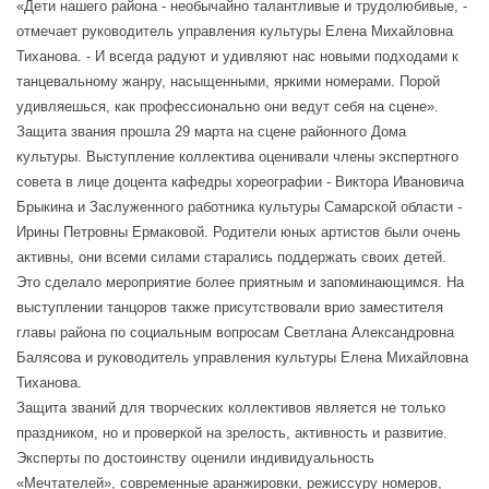
«Дети нашего района - необычайно талантливые и трудолюбивые, -
отмечает руководитель управления культуры Елена Михайловна
Тиханова. - И всегда радуют и удивляют нас новыми подходами к
танцевальному жанру, насыщенными, яркими номерами. Порой
удивляешься, как профессионально они ведут себя на сцене».
Защита звания прошла 29 марта на сцене районного Дома
культуры. Выступление коллектива оценивали члены экспертного
совета в лице доцента кафедры хореографии - Виктора Ивановича
Брыкина и Заслуженного работника культуры Самарской области -
Ирины Петровны Ермаковой. Родители юных артистов были очень
активны, они всеми силами старались поддержать своих детей.
Это сделало мероприятие более приятным и запоминающимся. На
выступлении танцоров также присутствовали врио заместителя
главы района по социальным вопросам Светлана Александровна
Балясова и руководитель управления культуры Елена Михайловна
Тиханова.
Защита званий для творческих коллективов является не только
праздником, но и проверкой на зрелость, активность и развитие.
Эксперты по достоинству оценили индивидуальность
«Мечтателей», современные аранжировки, режиссуру номеров,