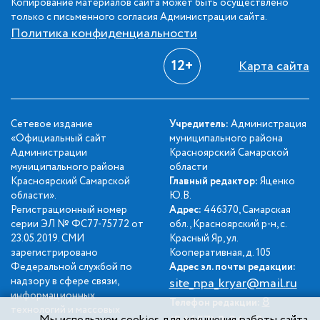
Копирование материалов сайта может быть осуществлено
только с письменного согласия Администрации сайта.
Политика конфиденциальности
12+
Карта сайта
Сетевое издание
Учредитель:
Администрация
«Официальный сайт
муниципального района
Администрации
Красноярский Самарской
муниципального района
области
Красноярский Самарской
Главный редактор:
Яценко
области».
Ю.В.
Регистрационный номер
Адрес:
446370, Самарская
серии ЭЛ № ФС77-75772 от
обл., Красноярский р-н, с.
23.05.2019. СМИ
Красный Яр, ул.
зарегистрировано
Кооперативная, д. 105
Федеральной службой по
Адрес эл. почты редакции:
надзору в сфере связи,
site_npa_kryar@mail.ru
информационных
8
Телефон редакции:
технологий и массовых
Мы используем cookies для улучшения работы сайта.