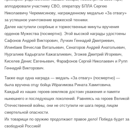
аплодировали участнику СВО, оператору БПЛА Сергею
Николаевичу Черемисинову, награжденному медалью «За отвагу»
за успешное уничтожение вражеской техники.
Далее наступили скорбные и торжественные минуты вручения
орденов Мужества (посмертно). Этой высокой награды удостоены
Сафонов Андрей Викторович, Лучкин Геннадий Дмитриевич,
Илинбаев Вячеслав Витальевич, Сенаторов Андрей Анатольевич,
Нургалиев Кадыргали Кажагалиевич, Згожев Дмитрий Игоревич,
Киселев Денис Евгеньевич, Фарафонов Сергей Николаевич и Рупп
Геннадий Викторович.
Также еще одна награда — медаль «За отвагу» (посмертно) —
была вручена отцу бойца Ибрагимова Рината Хамитовича.
Каждый из наших героев-земляков достоин уважения и памяти
нынешнего и последующих поколений. Равняясь на героев Великой
Отечественной войны, они не отступили ни шага перед лицом
смертельной опасности.
Их товарищи по оружию продолжают правое дело! Победа будет за
свободной Россией!