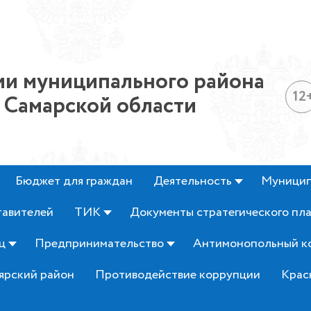
и муниципального района
12
 Самарской области
Бюджет для граждан
Деятельность
Муницип
тавителей
ТИК
Документы стратегического пл
ц
Предпринимательство
Антимонопольный к
ярский район
Противодействие коррупции
Крас