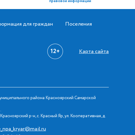
правовой информации
ормация для граждан
Поселения
12+
Карта сайта
ниципального района Красноярский Самарской
.
Красноярский р-н, с. Красный Яр, ул. Кооперативная, д.
e_npa_kryar@mail.ru