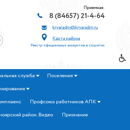
Приемная:
8 (84657) 21-4-64
kryaradm@kryaradm.ru
Карта района
+
Реестр официальных аккаунтов в соцсетях
альная служба
Поселения
анирования
омплаенс
Профсоюз работников АПК
ноярский район. Видео
Признание