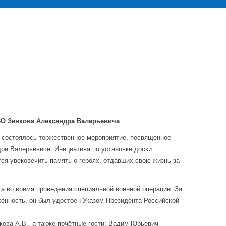
ВО Зенкова Александра Валерьевича
 состоялось торжественное мероприятие, посвященное
ре Валерьевиче. Инициатива по установке доски
ся увековечить память о героях, отдавших свою жизнь за
га во время проведения специальной военной операции. За
енность, он был удостоен Указом Президента Российской
ова А.В., а также почётные гости: Вадим Юрьевич