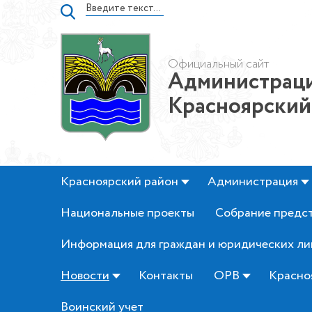
Официальный сайт
Администраци
Красноярский
Красноярский район
Администрация
Национальные проекты
Собрание предс
Информация для граждан и юридических ли
Новости
Контакты
ОРВ
Красно
Воинский учет