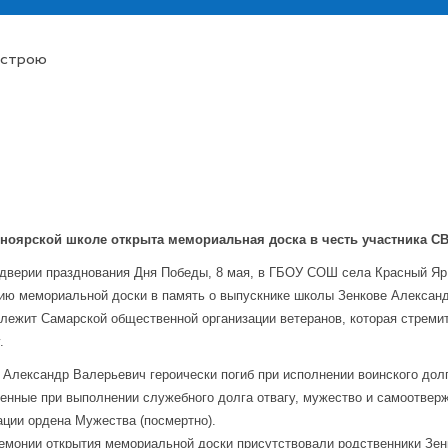
 строю
сноярской школе открыта мемориальная доска в честь участника С
дверии празднования Дня Победы, 8 мая, в ГБОУ СОШ села Красный Яр
ию мемориальной доски в память о выпускнике школы Зенкове Александ
лежит Самарской общественной организации ветеранов, которая стремит
.
 Александр Валерьевич героически погиб при исполнении воинского дол
енные при выполнении служебного долга отвагу, мужество и самоотверж
ции ордена Мужества (посмертно).
емонии открытия мемориальной доски присутствовали родственники Зенк