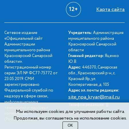
12+
Карта сайта
Сетевое издание
Учредитель:
Администрация
«Официальный сайт
муниципального района
Администрации
Красноярский Самарской
муниципального района
области
Красноярский Самарской
Главный редактор:
Яценко
области».
Ю.В.
Регистрационный номер
Адрес:
446370, Самарская
серии ЭЛ № ФС77-75772 от
обл., Красноярский р-н, с.
23.05.2019. СМИ
Красный Яр, ул.
зарегистрировано
Кооперативная, д. 105
Федеральной службой по
Адрес эл. почты редакции:
надзору в сфере связи,
site_npa_kryar@mail.ru
информационных
8
Телефон редакции:
технологий и массовых
Мы используем cookies для улучшения работы сайта.
(84657) 2-34-42
коммуникаций
Продолжая, вы соглашаетесь на использование cookies.
(Роскомнадзором).
ОК