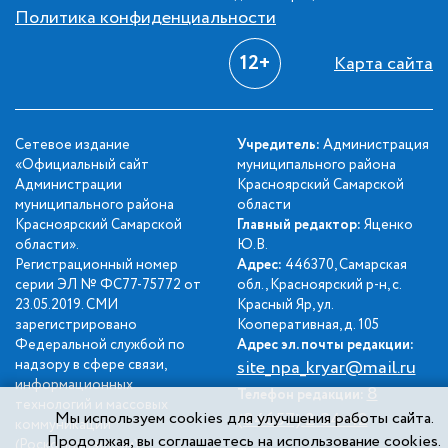
Политика конфиденциальности
12+
Карта сайта
Сетевое издание
Учредитель:
Администрация
«Официальный сайт
муниципального района
Администрации
Красноярский Самарской
муниципального района
области
Красноярский Самарской
Главный редактор:
Яценко
области».
Ю.В.
Регистрационный номер
Адрес:
446370, Самарская
серии ЭЛ № ФС77-75772 от
обл., Красноярский р-н, с.
23.05.2019. СМИ
Красный Яр, ул.
зарегистрировано
Кооперативная, д. 105
Федеральной службой по
Адрес эл. почты редакции:
надзору в сфере связи,
site_npa_kryar@mail.ru
информационных
8
Телефон редакции:
технологий и массовых
Мы используем cookies для улучшения работы сайта.
(84657) 2-34-42
коммуникаций
Продолжая, вы соглашаетесь на использование cookies.
(Роскомнадзором).