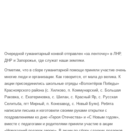
Очередной гуманитарный конвой отправлен «за ленточку» в ЛНР,
ДНР и Запорожье, где служат наши земляки.
Отметим, что в сборе гуманитарной помощи приняли участие очень
многие люди и организации. Как говорится, от мала до велика. К
акции присоединились школьные отряды «Волонтёров Победы»
Красноярского района (с. Хилково, п. Коммунарский, с. Большая
Раковка, с. Екатериновка, с. Шилан, с. Красный Яр, с. Русская
Селитьба, пгт Мирный, п. Конезавод, с. Новый Буян). Ребята
написали письма и изготовили своими руками открытки с
поздравлениями ко дню «Героя Отечества» и «С Новым годом»,
вместе с педагогами и родителями приняли участие в акции
«Новогодний подарок герою». В акции по сбору сладких подарков